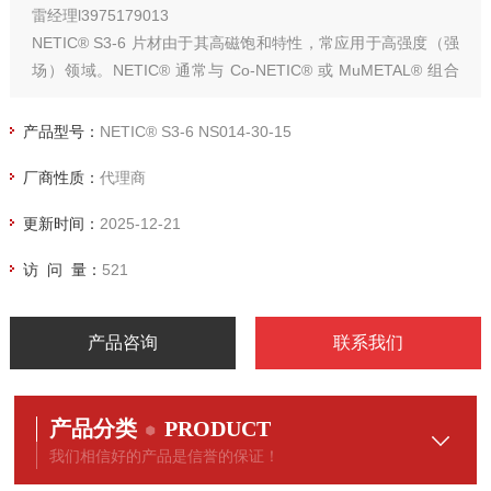
雷经理l3975179013
NETIC® S3-6 片材由于其高磁饱和特性，常应用于高强度（强
场）领域。NETIC® 通常与 Co-NETIC® 或 MuMETAL® 组合
使用（分层）。
产品型号：
NETIC® S3-6 NS014-30-15
厂商性质：
代理商
更新时间：
2025-12-21
访 问 量：
521
产品咨询
联系我们
产品分类
PRODUCT
我们相信好的产品是信誉的保证！