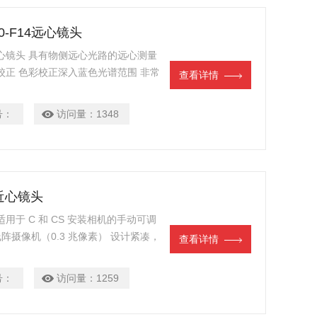
100-F14远心镜头
0-F14远心镜头 具有物侧远心光路的远心测量
校正 色彩校正深入蓝色光谱范围 非常
查看详情
特别适合白光 LED，因为它们具有很强
变、低远心误差 固定光圈 稳健的工业
号：
访问量：
1348
.8近心镜头
镜头 适用于 C 和 CS 安装相机的手动可调
线阵摄像机（0.3 兆像素） 设计紧凑，
查看详情
花螺钉）用于对焦和光圈 – 适用于有振
号：
访问量：
1259