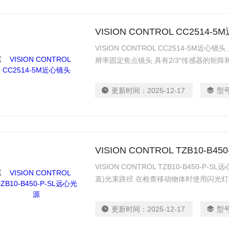
VISION CONTROL CC2514-
VISION CONTROL CC2514-5M
辨率固定焦点镜头 具有2/3″传感器的矩阵和
到角的140LP/mm分辨率 极低变形,适合
耐用 每个固定三个螺丝(加上两个凸起螺丝
更新时间：
2025-12-17
型
度的应用
VISION CONTROL TZB10-B4
VISION CONTROL TZB10-B450-P
直)光束路径 在检查移动物体时使用闪光
面结构进行定向突出的光学测量技术; 用
陷 理想的背光远心透镜组合 低发散,高光输
更新时间：
2025-12-17
型
如:3005) 连接:M8塞子在套管上