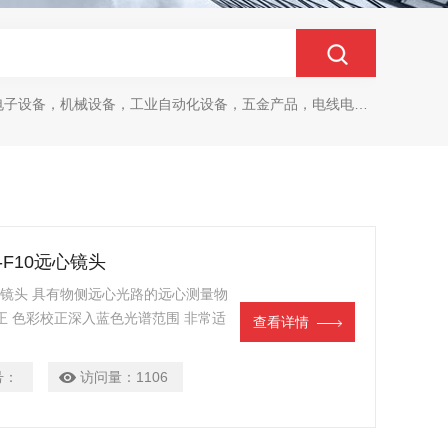
设备，机械设备，工业自动化设备，五金产品，电线电缆，金属材料，电子
85-F10远心镜头
-F10远心镜头 具有物侧远心光路的远心测量物
正 色彩校正深入蓝色光谱范围 非常适
查看详情
别适合白光 LED，因为它们具有很强的
、低远心误差 可调节光圈，可识别光
号：
访问量：
1106