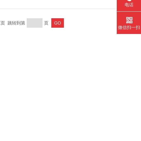
电话
 末页 跳转到第
页
微信扫一扫