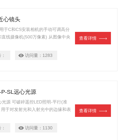
5M近心镜头
近心镜头 用于C和CS安装相机的手动可调高分
直线摄像机(500万像素) 从图像中央
查看详情
图像测量 光分布增加 紧凑型设计,坚固
)用于焦点和虹膜-适用于振动和加速
号：
访问量：
1283
50-P-SL远心光源
-SL远心光源 可破碎遥控LED照明-平行(准
灯 用于对发射光和入射光中的边缘和表
查看详情
于检测宝石等透明材料中的夹杂物和缺
出 安全操作 ® 智能照明控制器(例
号：
访问量：
1130