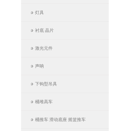
灯具
衬底 晶片
激光元件
声呐
下钩型吊具
桶堆高车
桶推车 滑动底座 摇篮推车