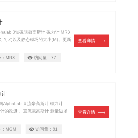
计
lphalab 3轴磁阻微高斯计 磁力计 MR3
Y, Z)以及静态磁场的大小(M)。更新
查看详情
”)的立方体中，在一个灵活的100厘
号：
MR3
访问量：
77
力计
美国AlphaLab 直流豪高斯计 磁力计
磁力计的改进， 直流毫高斯计 测量磁场
查看详情
几倍。它的分辨率为 0.01 毫高斯
（200 微特斯拉）。
号：
MGM
访问量：
81