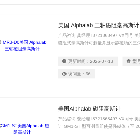
美国 Alphalab 三轴磁阻毫高斯计
产品咨询 龚经理 I8721868497 VX同号 美
磁阻式毫高斯计可测量并显示静磁场的三矢
（M）。更新频率为每秒两次。三个传感器
连接100厘米（40英寸）柔性电缆末端。
更新时间：
2026-07-13
型
访问量：
66
美国Alphalab 磁阻高斯计
产品咨询 龚经理 I8721868497 VX同号 美国
计 GM1-ST 型可测量即使是强磁体（至
辨率（0.1G）。具有快速开启和快速更新