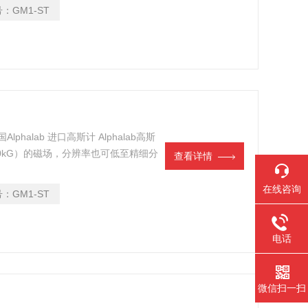
号：
GM1-ST
Alphalab 进口高斯计 Alphalab高斯
 20kG）的磁场，分辨率也可低至精细分
查看详情
的特点。
在线咨询
号：
GM1-ST
电话
微信扫一扫