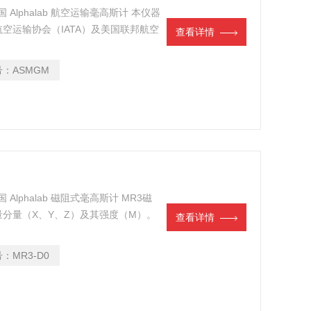
美国 Alphalab 航空运输毫高斯计 本仪器
空运输协会（IATA）及美国联邦航空
查看详情
号：
ASMGM
国 Alphalab 磁阻式毫高斯计 MR3磁
分量（X、Y、Z）及其强度（M）。
查看详情
毫米（1英寸）立方体中，连接100
号：
MR3-D0