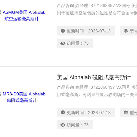
产品咨询 龚经理 I8721868497 VX同号 
用于验证待空运包裹的磁性是否符合国际航
管理局（FAA）的相关规定。
更新时间：
2026-07-13
型
访问量：
73
美国 Alphalab 磁阻式毫高斯计
产品咨询 龚经理 I8721868497 VX同号 美
阻式毫高斯计可测量并显示静磁场的三矢量
更新频率为每秒两次。三个传感器集成于25
厘米（40英寸）柔性电缆末端。
更新时间：
2026-07-13
型
访问量：
73