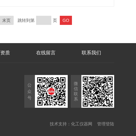
末页
跳转到第
页
誉资质
在线留言
联系我们
微
公
信
众
联
号
系
技术支持：
化工仪器网
管理登陆