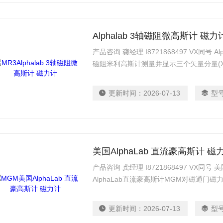
Alphalab 3轴磁阻微高斯计 磁力
产品咨询 龚经理 I8721868497 VX同号 A
磁阻米利高斯计测量并显示三个矢量分量(X, 
是每秒两次。这三个传感器在一个25毫米(1
米(40”)电缆的末端。
更新时间：
2026-07-13
型
美国AlphaLab 直流豪高斯计 磁
产品咨询 龚经理 I8721868497 VX同号 
AlphaLab直流豪高斯计MGM对磁通门
（技术上的“通量密度”）高达地球磁场强度的
（1 纳特斯拉），范围为 +/-2000 毫高斯
更新时间：
2026-07-13
型