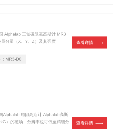
国 Alphalab 三轴磁阻毫高斯计 MR3
量分量（X、Y、Z）及其强度
查看详情
集成于25毫米（1英寸）立方体中，
号：
MR3-D0
Alphalab 磁阻高斯计 Alphalab高斯
 20kG）的磁场，分辨率也可低至精细分
查看详情
的特点。