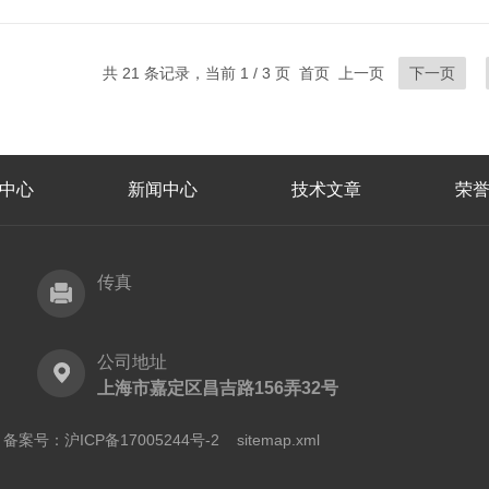
共 21 条记录，当前 1 / 3 页 首页 上一页
下一页
中心
新闻中心
技术文章
荣
传真
公司地址
上海市嘉定区昌吉路156弄32号
有
备案号：沪ICP备17005244号-2
sitemap.xml