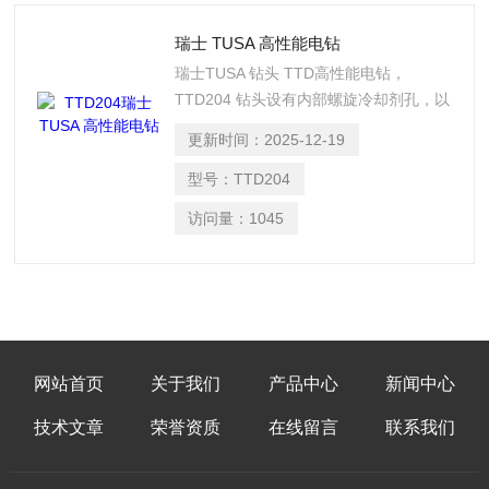
瑞士 TUSA 高性能电钻
瑞士TUSA 钻头 TTD高性能电钻，
TTD204 钻头设有内部螺旋冷却剂孔，以
确保优良排屑。为了确保制冷，甚至在小
更新时间：
2025-12-19
尺寸（直径小于2.4 mm）下也能排屑，
钻头的刀柄上有一个“冷却室”，可增加制
型号：
TTD204
冷剂的流量。
访问量：
1045
网站首页
关于我们
产品中心
新闻中心
技术文章
荣誉资质
在线留言
联系我们