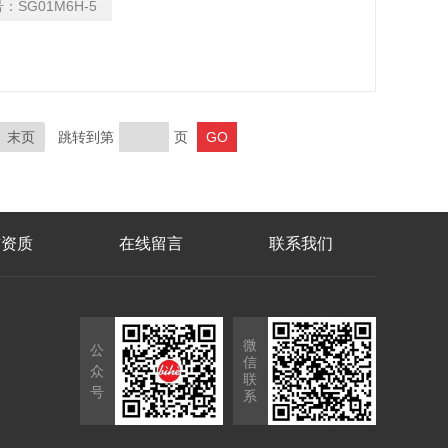
号：
SG01M6H-5
末页
跳转到第
页
誉资质
在线留言
联系我们
微
公
信
众
联
号
系