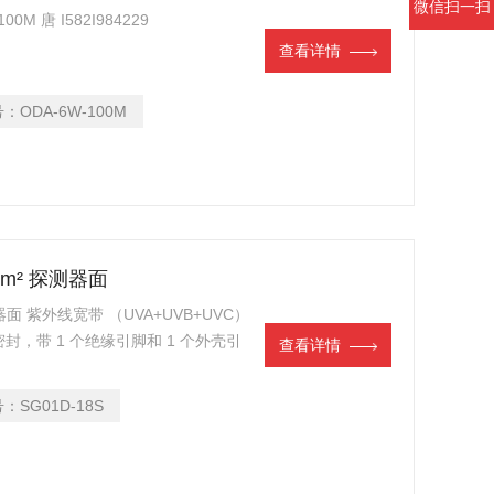
微信扫一扫
0M 唐 I582I984229
查看详情
号：
ODA-6W-100M
mm² 探测器面
器面 紫外线宽带 （UVA+UVB+UVC）
，密封，带 1 个绝缘引脚和 1 个外壳引
查看详情
W/cm² 的照射，产生约 8 nA 的电流
（通过 PTB 检测）
号：
SG01D-18S