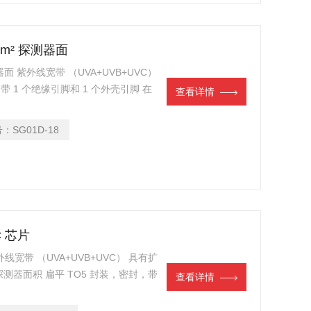
mm² 探测器面
器面 紫外线宽带 （UVA+UVB+UVC）
，带 1 个绝缘引脚和 1 个外壳引脚 在
查看详情
² 的照射，产生约 8 nA 的电流 具有高
 PTB 检测）
号：
SG01D-18
C 芯片
外线宽带 （UVA+UVB+UVC） 具有扩
mm² 探测器面积 扁平 TO5 封装，密封，带
查看详情
（峰值灵敏度）处进行 10 mW/cm² 的