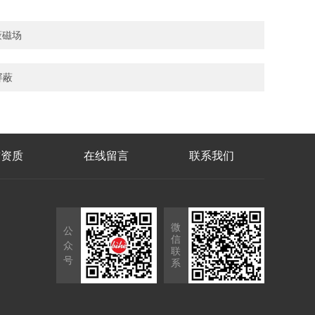
屏蔽磁场
面屏蔽
誉资质
在线留言
联系我们
微
公
信
众
联
号
系