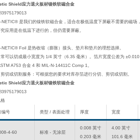
netic Shield应力退火板材镍铁软磁合金
3975179013
O-NETIC® 是我们的镍铁软磁合金，适合在极低温度下屏蔽不需要的磁场
研究应用是在低温下进行的，但仍需要屏蔽。
O-NETIC® Foil 是热收缩（膨胀）接头、垫片和垫片的理想选择。
常可以切成最小宽度为 1/4 英寸（6.35 毫米）。箔片宽度公差为 ±0.010 英
STM A753 合金 4 和 MIL-N-14411C Comp 1。
、剪切或切割服务：可根据您的要求对库存箔进行分切、剪切或切割。
netic Shield应力退火板材镍铁软磁合金
3975179013
规格
目编号
类型 / 表面处理
厚度
宽度
0.008 英寸
4.00 英寸
008-4-60
标准 - 无涂层
0.203 毫米
101.6 毫米