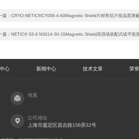
一篇：
CRYO-NETIC®CY008-4-60Magnetic Shield片材和箔片低温度
一篇：
NETIC® S3-6 NS014-30-15Magnetic Shield高强场装配式或平
中心
新闻中心
技术文章
荣
传真
公司地址
上海市嘉定区昌吉路156弄32号