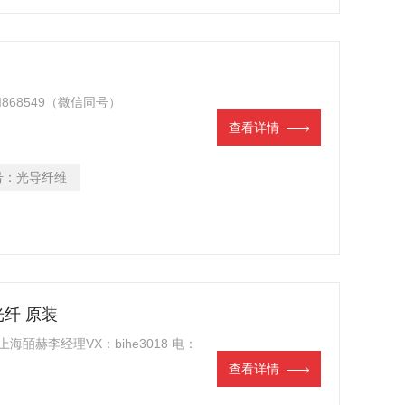
2I868549（微信同号）
查看详情
号：
光导纤维
光纤 原装
 上海皕赫李经理VX：bihe3018 电：
查看详情