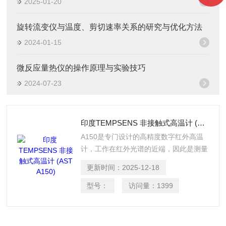
2025-01-20
旋转流变仪与温度、剪切速率关系的研究与优化方法
2024-01-15
微反应量热仪的操作原理与实验技巧
2024-07-23
印度TEMPSENS 非接触式高温计 (AST A150)
A150是专门设计的高精度数字红外高温
计，工作在红外光谱的近端，因此是测量
75°以上黑色金属和有色金属的优质选择
更新时间：
2025-12-18
因为未氧化的金属表面的发射率在较短的
波长下较高。发射率、模拟输出、子范
型号：
访问量：
1399
围、响应时间和峰值选择器等参数可在出
厂时预设或通过软件调整。这使得仪器能
够适应各种测量任务。