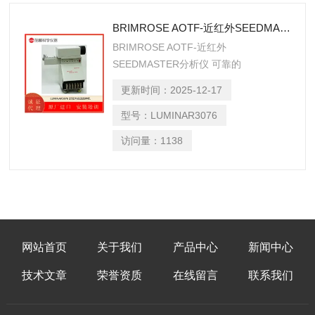
BRIMROSE AOTF-近红外SEEDMASTER分析仪
BRIMROSE AOTF-近红外
SEEDMASTER分析仪 可靠的
SeedMaster光谱仪采用AOTF–NIR技术
更新时间：
2025-12-17
和*化学 计量学技术，每秒可收集高达
16,000波长的光谱数据。
型号：
LUMINAR3076
访问量：
1138
网站首页
关于我们
产品中心
新闻中心
技术文章
荣誉资质
在线留言
联系我们