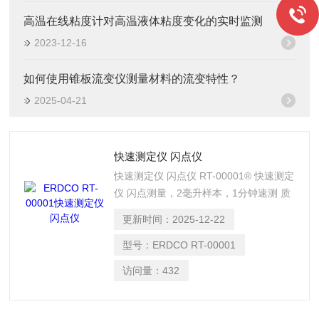
高温在线粘度计对高温液体粘度变化的实时监测
2023-12-16
如何使用锥板流变仪测量材料的流变特性？
2025-04-21
快速测定仪 闪点仪
快速测定仪 闪点仪 RT-00001® 快速测定
仪 闪点测量，2毫升样本，1分钟速测 质
量保证 – 验证含易燃成分液体产品的配
更新时间：
2025-12-22
方。 合规性测试 – 液体在运输或处置
前，通常需按监管机构要求进行此项测
型号：
ERDCO RT-00001
试。 燃油稀释度 – 测定发动机曲轴箱机
访问量：
432
油中的燃油相对百分比，以预测发动机大
修需求。