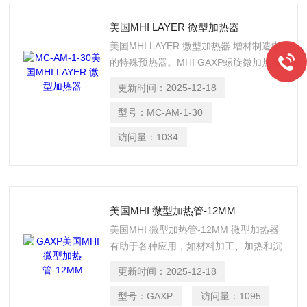
美国MHI LAYER 微型加热器
美国MHI LAYER 微型加热器 增材制造中
的特殊预热器。MHI GAXP螺旋微加热器
1400C(外径=1英寸)MC-AM-1-30
更新时间：
2025-12-18
3layer。在平面终端中。直径D1 = 25毫
米T = 5毫米(三层3X)。
型号：
MC-AM-1-30
访问量：
1034
美国MHI 微型加热管-12MM
美国MHI 微型加热管-12MM 微型加热器
有助于各种应用，如材料加工、加热和沉
积，包括添加制造、消除应力的目标加
更新时间：
2025-12-18
热、纤维连接、通道加热、汽车板、寒冷
气候下的发动机加热、船舶仪器、空间加
型号：
GAXP
访问量：
1095