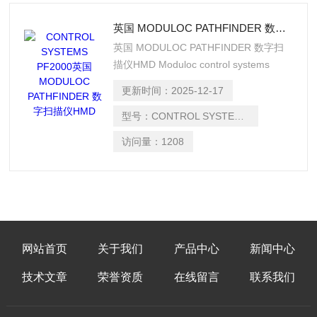
英国 MODULOC PATHFINDER 数字扫描仪HMD
英国 MODULOC PATHFINDER 数字扫
描仪HMD Moduloc control systems
PF2000 Pathfinder线下探路扫描仪专为
更新时间：
2025-12-17
检测带材前缘而设计，以便裁剪成一定长
度。用于此目的的其他检测器无法检测低
型号：
CONTROL SYSTEMS PF2000
于 600 摄氏度的带材，而 Pathfinder-2
访问量：
1208
可以检测低至 450 摄氏度的带材。
网站首页
关于我们
产品中心
新闻中心
技术文章
荣誉资质
在线留言
联系我们