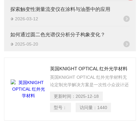
探索触变性测量流变仪在涂料与油墨中的应用
2026-03-12
如何通过圆二色光谱仪分析分子构象变化？
2025-05-20
英国KNIGHT OPTICAL 红外光学材料
英国KNIGHT OPTICAL 红外光学材料无
论定制光学解决方案是一次性小众设计还
是用于大规模生产，我们的质量始终得到
更新时间：
2025-12-18
保证，通过广泛的计量测试和100%的QA
检查，以确保所有组件符合我们的高质量
型号：
访问量：
1440
标准。 我们的许多定制IR材料不限于在
该区域内使用，许多材料还能够透射可见
光和紫外光谱内的光。例如，氟化锂用作
X射线设备中的衍射晶体，其波长从