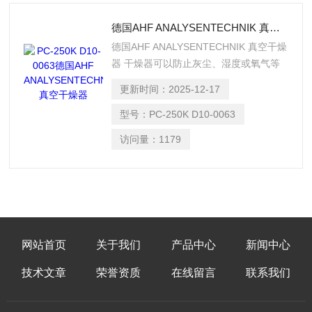
德国AHF ANALYSENTECHNIK 真空干燥器
德国AHF ANALYSENTECHNIK 真空干燥
器 干燥器可以防止灰尘、湿度或氧气等
环境影响。它们使您能够安全地存储和运
更新时间：
2025-12-17
输空气或湿度敏感的材料或洁净室制造的
部件，这些部件必须保持无尘状态。
型号：
PC-250K D10-0063
访问量：
1179
网站首页
关于我们
产品中心
新闻中心
技术文章
荣誉资质
在线留言
联系我们