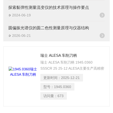
探索黏弹性测量流变仪的技术原理与操作要点
2024-06-19
圆偏振光谱仪的圆二色性测量原理与仪器结构
2026-06-21
瑞士 ALESA 车削刀柄
瑞士 ALESA 车削刀柄 1945.0360
SSSCR 25 25-12 ALESA主要生产高精密
切削刀具，包括铣刀、铰刀、切割刀片、
更新时间：
2025-12-21
圆锯片、立铣刀、锯片、面铣刀具、套式
立铣刀和圆盘刀等‌‌。 唐 I582I984229
型号：
1945.0360
访问量：
673