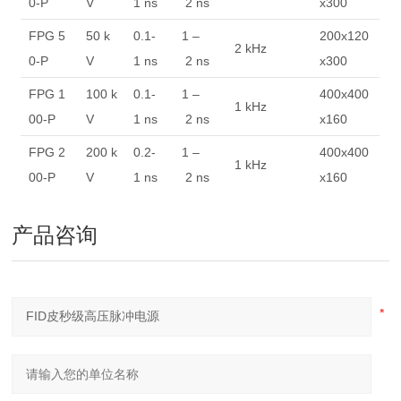
0-P
V
1 ns
2 ns
x300
FPG 5
50 k
0.1-
1 –
200x120
2 kHz
0-P
V
1 ns
2 ns
x300
FPG 1
100 k
0.1-
1 –
400x400
1 kHz
00-P
V
1 ns
2 ns
x160
FPG 2
200 k
0.2-
1 –
400x400
1 kHz
00-P
V
1 ns
2 ns
x160
产品咨询