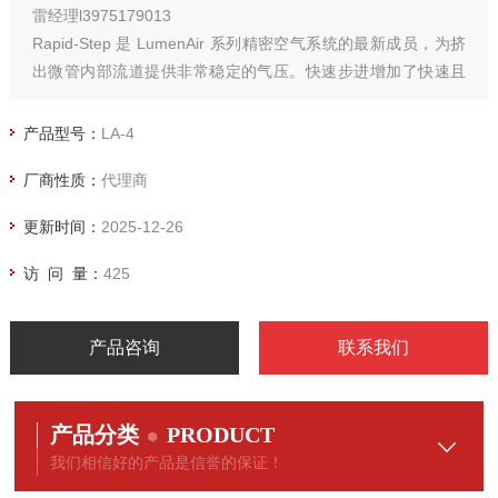
雷经理l3975179013
Rapid-Step 是 LumenAir 系列精密空气系统的最新成员，为挤
出微管内部流道提供非常稳定的气压。快速步进增加了快速且
重复地改变挤出管内气压的能力，这种管内的可变直径通常称
为锥形管或凸管。
产品型号：
LA-4
厂商性质：
代理商
更新时间：
2025-12-26
访 问 量：
425
产品咨询
联系我们
产品分类
PRODUCT
我们相信好的产品是信誉的保证！