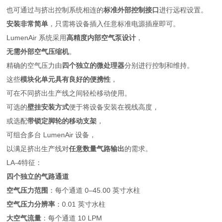
也可通过与挤出控制系统相连的
标准外部控制接口
进行远程设置。
安装非常简单
，只需将设备插入任意标准电源插座即可。
LumenAir 系统采用
高精度内部空气泵设计
，
无需外部空气压缩机
。
精确的空气压力由
四个独立的微处理器
分别进行控制和维持。
这些
模块化单元具有良好的便携性
，
可在不同挤出生产线之间轻松移动使用。
可选的
壁挂安装方式
便于将设备安装在视线高度，
或选配
带锁定脚轮的移动支架
，
可组合多台 LumenAir 设备，
以满足挤出生产线对
任意数量气路输出
的需求。
LA-4特征：
四个独立的气路通道
空气压力范围
：每个通道 0–45.00 英寸水柱
空气压力分辨率
：0.01 英寸水柱
大空气流量
：每个通道 10 LPM