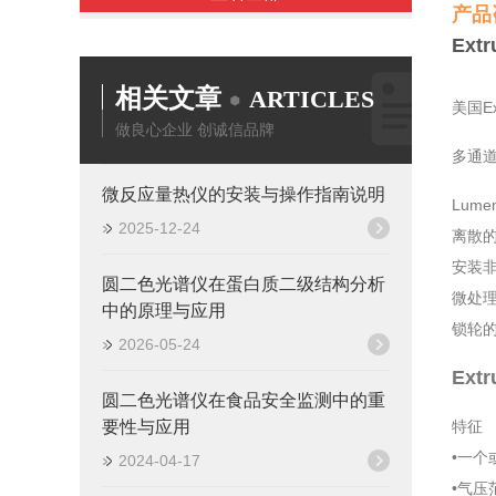
产品咨
Ext
相关文章
ARTICLES
美国Ex
做良心企业 创诚信品牌
多通道选
微反应量热仪的安装与操作指南说明
Lum
2025-12-24
离散
安装非
圆二色光谱仪在蛋白质二级结构分析
微处
中的原理与应用
锁轮的
2026-05-24
Ext
圆二色光谱仪在食品安全监测中的重
要性与应用
特征
•一个
2024-04-17
•气压