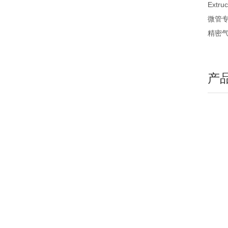
Extru
微管专
精密
产