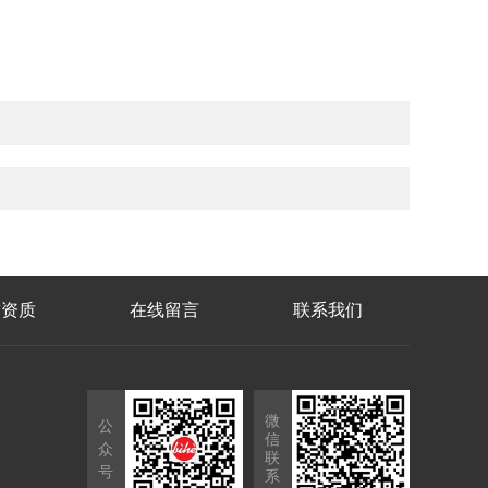
誉资质
在线留言
联系我们
微
公
信
众
联
号
系