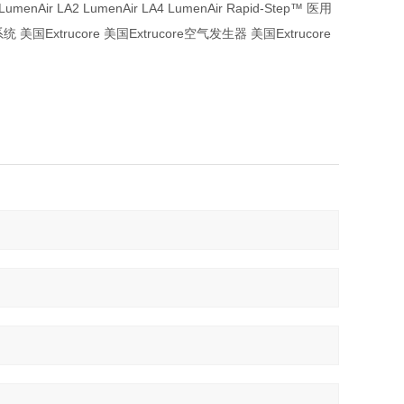
umenAir LA2 LumenAir LA4 LumenAir Rapid-Step™ 医用
rucore 美国Extrucore空气发生器 美国Extrucore