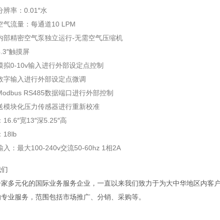
分辨率：0.01″水
空气流量：每通道10 LPM
内部精密空气泵独立运行-无需空气压缩机
.3″触摸屏
模拟0-10v输入进行外部设定点控制
过数字输入进行外部设定点微调
Modbus RS485数据端口进行外部控制
发送模块化压力传感器进行重新校准
16.6″宽13″深5.25″高
18lb
入：最大100-240v交流50-60hz 1相2A
我们
一家多元化的国际业务服务企业，一直以来我们致力于为大中华地区内客
的专业服务，范围包括市场推广、分销、采购等。