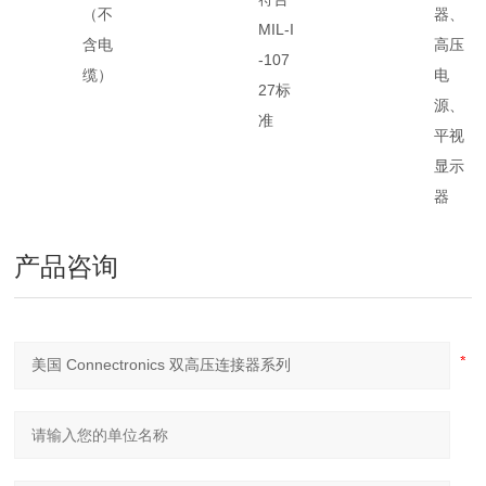
（不
器、
MIL-I
含电
高压
-107
缆）
电
27标
源、
准
平视
显示
器
产品咨询