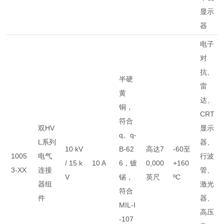
显示
器
电子
对
抗、
半硬
雷
黄
达、
铜，
CRT
符合
双HV
显示
q。q-
L系列
器、
10 kV
B-62
高达7
-60至
1005
电气
行波
/ 15 k
10 A
6，镀
0,000
+160
3-XX
连接
管、
V
锡，
英尺
ºC
器组
激光
符合
件
器、
MIL-I
高压
-107