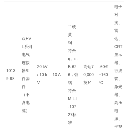
电子
对
抗、
半硬
雷
黄
双HV
达、
铜，
L系列
CRT
符合
电气
显示
q。q-
连接
器、
20 kV
B-62
高达7
-60至
1013
器组
行波
/ 10 k
10 A
6，镀
0,000
+160
9-98
件套
管、
V
锡，
英尺
ºC
件
激光
符合
（不
器、
MIL-I
含电
高压
-107
缆）
电
27标
源、
准
平视