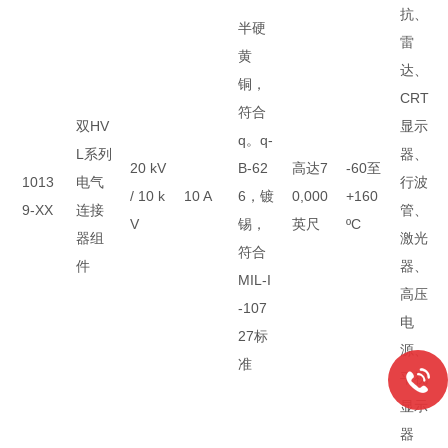
抗、
半硬
雷
黄
达、
铜，
CRT
符合
双HV
显示
q。q-
L系列
器、
20 kV
B-62
高达7
-60至
1013
电气
行波
/ 10 k
10 A
6，镀
0,000
+160
9-XX
连接
管、
V
锡，
英尺
ºC
器组
激光
符合
件
器、
MIL-I
高压
-107
电
27标
源、
准
平视
显示
器