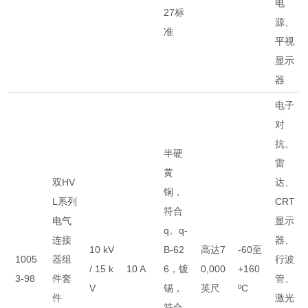
电
27标
源、
准
平视
显示
器
电子
对
抗、
半硬
雷
黄
双HV
达、
铜，
L系列
CRT
符合
电气
显示
q。q-
连接
器、
10 kV
B-62
高达7
-60至
1005
器组
行波
/ 15 k
10 A
6，镀
0,000
+160
3-98
件套
管、
V
锡，
英尺
ºC
件
激光
符合