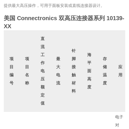
提供最大高压操作，可用于面板安装或直线连接器设计。
美国 Connectronics 双高压连接器系列
10139-
XX
直
流
针
工
海
项
项
最
脚
存
作
平
目
目
大
接
储
应
电
面
编
名
电
触
温
用
压
高
号
称
流
材
度
额
度
料
定
值
电子
对