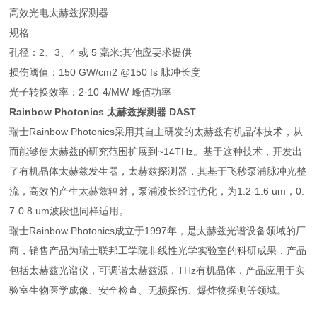
高效光电太赫兹探测器
规格
孔径：2、3、4 或 5 毫米;其他应要求提供
损伤阈值：150 GW/cm2 @150 fs 脉冲长度
光子转换效率：2·10-4/MW 峰值功率
Rainbow Photonics 太赫兹探测器
DAST
瑞士Rainbow Photonics采用其自主研发的太赫兹有机晶体技术，从
而能够使太赫兹的研究范围扩展到~14THz。基于这种技术，开发出
了有机晶体太赫兹发生器，太赫兹探测器，其基于飞秒泵浦脉冲光整
流，高效的产生太赫兹辐射，泵浦波长经过优化，为1.2-1.6 um，0.
7-0.8 um波段也同样适用。
瑞士Rainbow Photonics成立于1997年，是太赫兹光谱设备领域的厂
商，销售产品为瑞士联邦工学院非线性光学实验室的科研成果，产品
包括太赫兹光谱仪，可调谐太赫兹源，THz有机晶体，产品应用于实
验室生物医学成像、安全检查、无损探伤、爆炸物探测等领域。