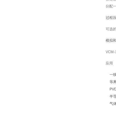
分配
过程
可选
模拟
VCM
应用
一
等
PV
半
气