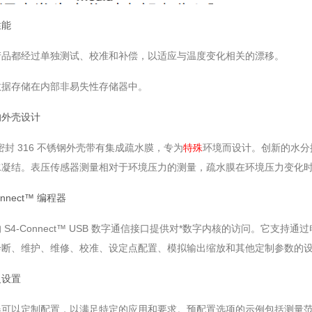
性能
产品都经过单独测试、校准和补偿，以适应与温度变化相关的漂移。
数据存储在内部非易失性存储器中。
的外壳设计
7 密封 316 不锈钢外壳带有集成疏水膜，专为
特殊
环境而设计。创新的水分
水凝结。表压传感器测量相对于环境压力的测量，疏水膜在环境压力变化
onnect™ 编程器
 S4-Connect™ USB 数字通信接口提供对*数字内核的访问。它
诊断、维护、维修、校准、设定点配置、模拟输出缩放和其他定制参数的
义设置
器可以定制配置，以满足特定的应用和要求。预配置选项的示例包括测量