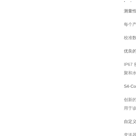
测量
每个
校准
优良
IP6
聚和
S4-C
创新的
用于
自定
变送