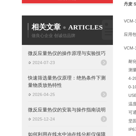
丹麦 
VC
相关文章
ARTICLES
应用
做良心企业 创诚信品牌
VCM-
微反应量热仪的操作原理与实验技巧
耐
2024-07-23
测量
快速筛选量热仪原理：绝热条件下测
4-
量物质放热特性
0-
2026-04-25
U
温
微反应量热仪的安装与操作指南说明
可通
2025-12-24
坚固
IP
如何利用在线水中油在线分析仪保障