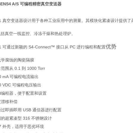
SENS4 A/S 可编程精密真空变送器
M-1 真空变送器设计用于各种工业应用中的测量。其模块化紧凑设计提供
包括真空一线监控、冷冻干燥和热处理炉。
优势
1 可通过新颖的 S4-Connect
™
接口从 PC 进行编程和配置
化学腐蚀的陶瓷隔膜
范围从 0.1 到 1000 Torr
20 mA 可编程电流输出
10 VDC 可编程电压输出
SB编程器，便于配置和设置
度漂移补偿
过即插即用 USB 通信器进行配置
的超紧凑型 316 不锈钢设计
67 外壳，适用于恶劣环境