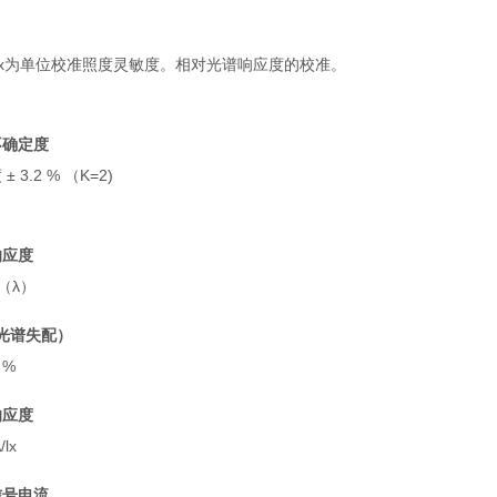
/ lx为单位校准照度灵敏度。相对光谱响应度的校准。
不确定度
± 3.2 % （
K=2
)
响应度
（λ）
（光谱失配）
3 %
响应度
/lx
信号电流