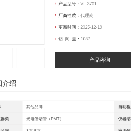
产品型号：
VL-3701
厂商性质：
代理商
更新时间：
2025-12-19
访 问 量：
1087
产品咨询
细介绍
牌
其他品牌
自动程
收器类
光电倍增管（PMT）
仪器结
格区间
3万-5万
应用领