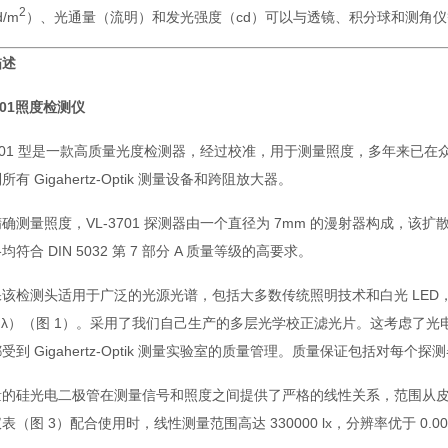
2
/m
）、光通量（流明）和发光强度（cd）可以与透镜、积分球和测角
描述
3701照度检测仪
3701 型是一款高质量光度检测器，经过校准，用于测量照度，多年来已
所有 Gigahertz-Optik 测量设备和跨阻放大器。
确测量照度，VL-3701 探测器由一个直径为 7mm 的漫射器构成，
均符合 DIN 5032 第 7 部分 A 质量等级的高要求。
该检测头适用于广泛的光源光谱，包括大多数传统照明技术和白光 LED，Gigah
V（λ）（图 1）。采用了我们自己生产的多层光学校正滤光片。这考虑了
受到 Gigahertz-Optik 测量实验室的质量管理。质量保证包括对每
量的硅光电二极管在测量信号和照度之间提供了严格的线性关系，范围从皮安
 仪表（图 3）配合使用时，线性测量范围高达 330000 lx，分辨率优于 0.001