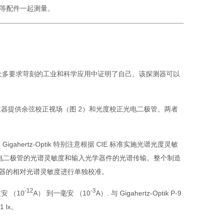
仪等配件一起测量。
在众多要求苛刻的工业和科学应用中证明了自己。该探测器可以
该扩散器提供余弦校正视场（图 2）和光度校正光电二极管。两者
ertz-Optik 特别注意根据 CIE 标准实施光谱光度灵敏
光电二极管的光谱灵敏度和输入光学器件的光谱传输。整个制造
个探测器的相对光谱灵敏度进行单独校准。
-12
-3
 （10
A） 到一毫安 （10
A）. 与 Gigahertz-Optik P-9
 lx。