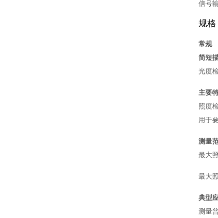
信号
规格
常规
简短
光度检
主要
照度检
用于要
测量
最大照度
最大照度
典型
测量