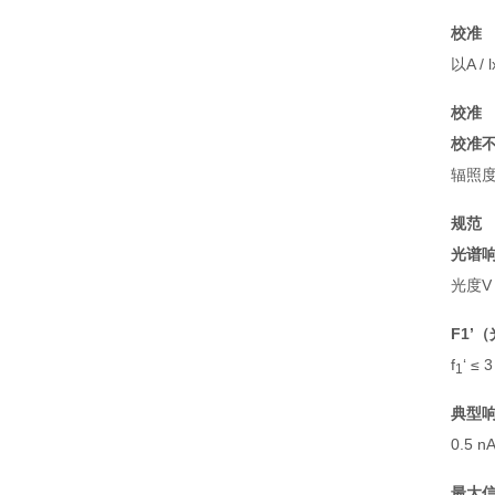
校准
以A 
校准
校准
辐照度 
规范
光谱
光度V
F1’
f
‘ ≤ 
1
典型
0.5 nA
最大