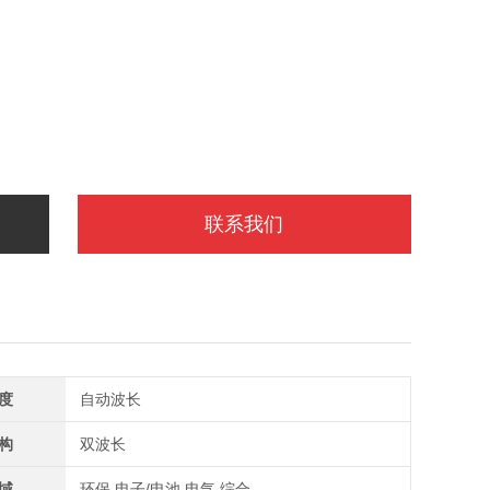
联系我们
度
自动波长
构
双波长
域
环保,电子/电池,电气,综合