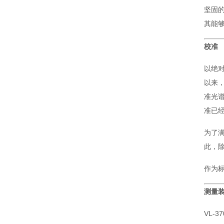
坚固的
其能
校准
以绝对
以来，G
准光谱
准已
为了满
此，除了
作为标
测量
VL-