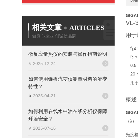
GIGA
VL-
相关文章
ARTICLES
用于
做良心企业 创诚信品牌
f
≤
1
微反应量热仪的安装与操作指南说明
f
≤
2
2025-12-24
0.5 
20
如何使用锥板流变仪测量材料的流变
用
特性？
2025-04-21
概述
如何利用在线水中油在线分析仪保障
GIGA
环境安全？
（λ）
2025-07-16
光度