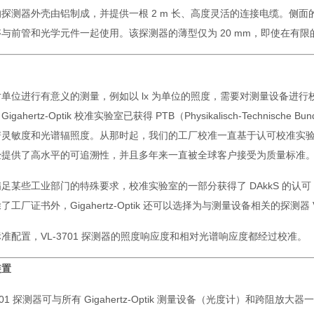
探测器外壳由铝制成，并提供一根 2 m 长、高度灵活的连接电缆。侧面
够与前管和光学元件一起使用。该探测器的薄型仅为 20 mm，即使在有
单位进行有意义的测量，例如以 lx 为单位的照度，需要对测量设备进行校准
igahertz-Optik 校准实验室已获得 PTB（Physikalisch-Technisc
灵敏度和光谱辐照度。从那时起，我们的工厂校准一直基于认可校准实验室的校准
经提供了高水平的可追溯性，并且多年来一直被全球客户接受为质量标准
足某些工业部门的特殊要求，校准实验室的一部分获得了 DAkkS 的认可，成为符合
工厂证书外，Gigahertz-Optik 还可以选择为与测量设备相关的探测器 VL-170
准配置，VL-3701 探测器的照度响应度和相对光谱响应度都经过校准。
装置
3701 探测器可与所有 Gigahertz-Optik 测量设备（光度计）和