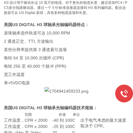
H3 设计用于驱动长达 10 英尺的电缆。对于更长的电缆长度，建议添加PC4 / P
C5差分线路驱动器。通过一个 5 针标准连接器连接到 H3 系列编码器。配合连
接器可从 US Digital 获得，具有多种电缆选项和长度。
美国US DIGITAL H3 球轴承光轴编码器
特点：
滚珠轴承选件轨道可达 10,000 RPM
2 通道正交、TTL 方波输出
某些分辨率提供第 3 通道索引选项
每转 64 至 10,000 次循环 (CPR)
每转 256 至 40,000 个脉冲 (PPR)
宽工作温度
单+5VDC电源
美国US DIGITAL H3 球轴承光轴编码器
技术规格：
范围
价值
单位
工作温度，CPR < 2000
-40 到 100
C
出于电气考虑的最大速度
取决于 CPR。
工作温度，CPR ≥ 2000
-25 到 100
C
振动（5Hz 至 2kHz）
20
G