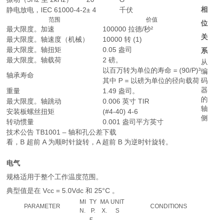
相
静电放电，IEC 61000-4-2
± 4
千伏
范围
价值
位
最大限度。加速
100000 拉德/秒²
关
最大限度。轴速度（机械）
10000 转 (1)
最大限度。轴扭矩
0.05 盎司
系
最大限度。轴载荷
2 磅。
从
以百万转为单位的寿命 = (90/P)³
编
轴承寿命
其中 P = 以磅为单位的径向载荷
码
器
重量
1.49 盎司。
的
最大限度。轴跳动
0.006 英寸 TIR
轴
安装板螺丝扭矩
(#4-40) 4-6
侧
转动惯量
0.001 盎司平方英寸
技术公告 TB1001 – 轴和孔公差
下载
看，B 超前 A 为顺时针旋转，A 超前 B 为逆时针旋转。
电气
规格适用于整个工作温度范围。
典型值是在 Vcc = 5.0Vdc 和 25°C 。
MI
TY
MA
UNIT
PARAMETER
CONDITIONS
N.
P.
X.
S