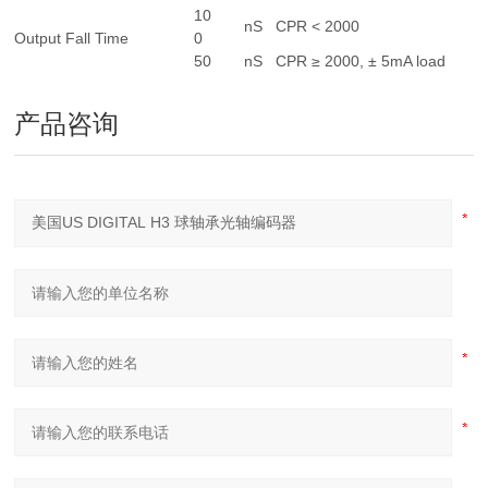
10
nS
CPR < 2000
Output Fall Time
0
50
nS
CPR ≥ 2000, ± 5mA load
产品咨询