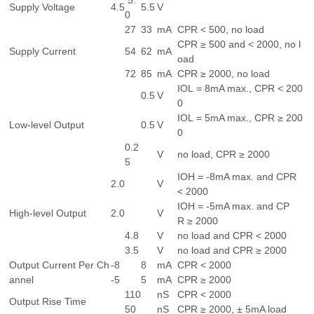
5.
Supply Voltage
4.5
5.5
V
0
27
33
mA
CPR < 500, no load
CPR ≥ 500 and < 2000, no l
Supply Current
54
62
mA
oad
72
85
mA
CPR ≥ 2000, no load
IOL = 8mA max., CPR < 200
0.5
V
0
IOL = 5mA max., CPR ≥ 200
Low-level Output
0.5
V
0
0.2
V
no load, CPR ≥ 2000
5
IOH = -8mA max. and CPR
2.0
V
< 2000
IOH = -5mA max. and CP
High-level Output
2.0
V
R ≥ 2000
4.8
V
no load and CPR < 2000
3.5
V
no load and CPR ≥ 2000
Output Current Per Ch
-8
8
mA
CPR < 2000
annel
-5
5
mA
CPR ≥ 2000
110
nS
CPR < 2000
Output Rise Time
50
nS
CPR ≥ 2000, ± 5mA load