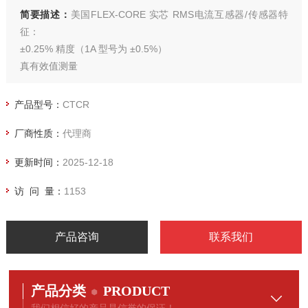
简要描述：
美国FLEX-CORE 实芯 RMS电流互感器/传感器特
征：
±0.25% 精度（1A 型号为 ±0.5%）
真有效值测量
非接触式
回路供电
产品型号：
CTCR
易于安装
厂商性质：
代理商
更新时间：
2025-12-18
访 问 量：
1153
产品咨询
联系我们
产品分类
PRODUCT