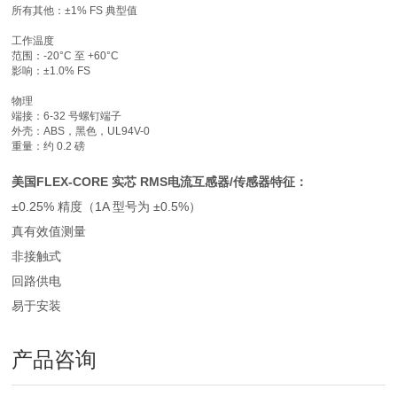
所有其他：±1% FS 典型值
工作温度
范围：-20°C 至 +60°C
影响：±1.0% FS
物理
端接：6-32 号螺钉端子
外壳：ABS，黑色，UL94V-0
重量：约 0.2 磅
美国FLEX-CORE 实芯 RMS电流互感器/传感器
特征：
±0.25% 精度（1A 型号为 ±0.5%）
真有效值测量
非接触式
回路供电
易于安装
产品咨询