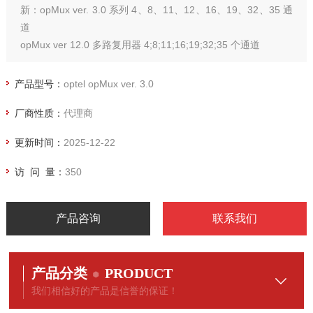
新：opMux ver. 3.0 系列 4、8、11、12、16、19、32、35 通
道
opMux ver 12.0 多路复用器 4;8;11;16;19;32;35 个通道
opMux 版本 12.0 和 opMux 版本 3.0 之间的差异
产品型号：
optel opMux ver. 3.0
厂商性质：
代理商
更新时间：
2025-12-22
访 问 量：
350
产品咨询
联系我们
产品分类
PRODUCT
我们相信好的产品是信誉的保证！