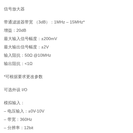
信号放大器
带通滤波器带宽 （3dB）：1MHz – 15MHz*
增益：20dB
最大输入信号幅度：±200mV
最大输出信号幅度：±2V
输入阻抗：50Ω @10MHz
输出阻抗：<1Ω
*可根据要求更改参数
可选外设 I/O
模拟输入：
– 电压输入：±0V-10V
– 带宽：360Hz
– 分辨率：12bit