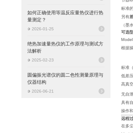
节器
标准的
如何正确使用等温反应量热仪进行热
另有
量测定？
（墨
2026-01-25
可选型号
Mod
绝热加速量热仪的工作原理与测试方
根据
法解析
2025-02-23
标准（S
圆偏振光谱仪的圆二色性测量原理与
低差压真
仪器结构
高真空（
2026-06-21
无自
具有
操作和尺
远程过滤
在多