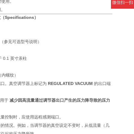
时使用。
微信扫一扫
用。
ecifications）
 0（参见可选型号说明）
于 0.1 英寸汞柱
T（内螺纹）
端口。真空调节器上标记为
REGULATED VACUUM
的出口端
用于
减少因高流量通过调节器出口产生的压力降导致的压力
流量控制时，应使用远程感测端口。
变的情况。例如，当调节器的真空设定不变时，从低流量（几
擦引起的压力降所致。