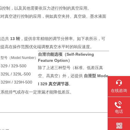
拟控制，以及其他需要依压力进行控制的真空应用。
相对真空进行控制的应用，例如真空夹持、真空袋、墨水液面
钮总共
13 转
，提供非常精细的调节分辨率。如下表所示，可
能提高在操作范围优化端调整真空水平时的响应速度。
自泄功能选项（Self-Relieving
）
型号（Model Number）
Feature Option）
329 / 329-500
除了上述三种型号（标准、低差压真
329L / 329L-500
空、高真空）外，还提供
自泄型 Mode
329H / 329H-500
l 329 真空调节器
。
在线咨询
过系统排气或存在一定泄漏才能降低差压。
电话