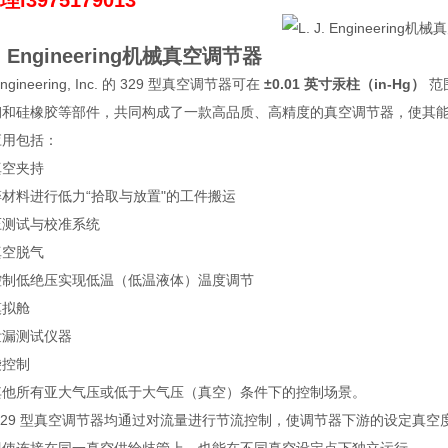
l3975179013
J. Engineering机械真空调节器
 Engineering, Inc. 的 329 型真空调节器可在
±0.01 英寸汞柱（in-Hg）
范
钢和硅橡胶等部件，共同构成了一款高品质、高精度的真空调节器，使其
应用包括：
真空夹持
材料进行低力“拾取与放置"的工件搬运
压测试与校准系统
真空脱气
控制低绝压实现低温（低温液体）温度调节
模拟舱
泄漏测试仪器
袋控制
其他所有亚大气压或低于大气压（真空）条件下的控制场景。
329 型真空调节器均通过对流量进行节流控制，使调节器下游的设定真空度