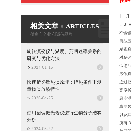
雷经理
L. 
相关文章
L. J.
ARTICLES
不锈
做良心企业 创诚信品牌
典型
精密
旋转流变仪与温度、剪切速率关系的
对易碎
研究与优化方法
低绝
2024-01-15
液体
快速筛选量热仪原理：绝热条件下测
通过
量物质放热特性
高度
2026-04-25
真空
真空
使用圆偏振光谱仪进行生物分子结构
以及
分析
所有 
2024-05-22