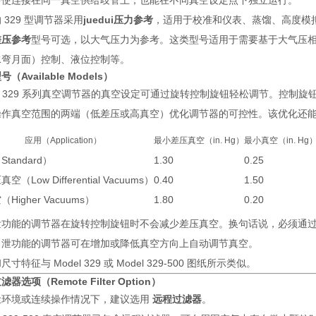
即使连接在同一真空供给歧管上，也能在不同真空设定点下独立运行。
 329 型调节器采用
juedui压力参考
，适用于校准和仪表、蒸馏、高度模
差压参考
型号可选，以大气压力为参考。这类型号适用于需要基于大气压
水弯月面）控制、液位控制等。
（Available Models）
el 329 系列真空调节器的真空设定可通过旋转控制旋钮轻松调节。控制旋
操作真空范围的两端（低差压或高真空）优化调节器的可控性。该优化还
应用（Application）
最小差压真空（in. Hg）
最小真空（in. Hg
tandard）
1.30
0.25
空（Low Differential Vacuums）
0.40
1.50
Higher Vacuums）
1.80
0.20
泄功能的调节器在旋转控制旋钮时不会减少差压真空。换句话说，必须通
自泄功能的调节器可在增加或降低真空方向上自动调节真空。
寸特征与 Model 329 或 Model 329-500 图纸所示类似。
器选项（Remote Filter Option）
尘环境或连续操作情况下，建议选用
远程过滤器
。