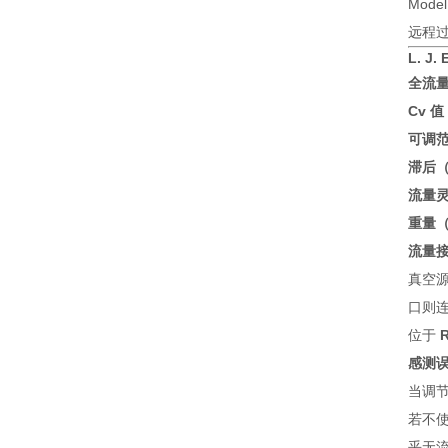
Mod
远程过
L. J
全流量流
Cv 值
可调范围
滞后（H
流量灵敏
重量（
流量接
真空
口则
位于
感测
当调
若不
乎无