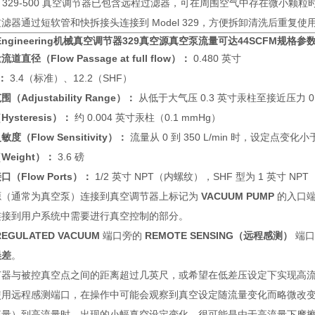
el 329-500 真空调节器已包含远程过滤器，可在周围空气中存在微小颗粒
滤器通过短软管和快拆接头连接到 Model 329，方便拆卸清洗后重复使
. Engineering机械真空调节器
329真空源真空泵流量可达44SCFM规格参数（Sp
道直径（Flow Passage at full flow）：
0.480 英寸
：
3.4（标准）、12.2（SHF）
（Adjustability Range）：
从低于大气压 0.3 英寸汞柱至接近压力
ysteresis）：
约 0.004 英寸汞柱（0.1 mmHg）
度（Flow Sensitivity）：
流量从 0 到 350 L/min 时，设定点变化小
Weight）：
3.6 磅
口（Flow Ports）：
1/2 英寸 NPT（内螺纹），SHF 型为 1 英寸 NP
源（通常为真空泵）连接到真空调节器上标记为
VACUUM PUMP
的入口
连接到用户系统中需要进行真空控制的部分。
REGULATED VACUUM
端口旁的
REMOTE SENSING（远程感测）
端口
误差
。
节器与被控真空点之间的距离超过几英尺，或希望在低差压设定下实现高
使用远程感测端口，在操作中可能会观察到真空设定随流量变化而略微改
流量）到高流量时，出现的小幅真空设定变化，很可能是由于高流量下摩