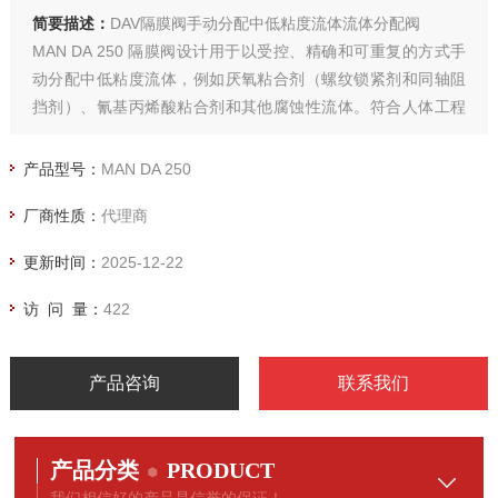
简要描述：
DAV隔膜阀手动分配中低粘度流体流体分配阀
MAN DA 250 隔膜阀设计用于以受控、精确和可重复的方式手
动分配中低粘度流体，例如厌氧粘合剂（螺纹锁紧剂和同轴阻
挡剂）、氰基丙烯酸粘合剂和其他腐蚀性流体。符合人体工程
学
的手柄确保阀门易于作和作。阀门的特殊设计确保流体在点胶
产品型号：
MAN DA 250
过程中仅与 PTFE 主体和打开和关闭通道的膜接触，从而防止
厂商性质：
代理商
污染和可能的堵塞。
更新时间：
2025-12-22
访 问 量：
422
产品咨询
联系我们
产品分类
PRODUCT