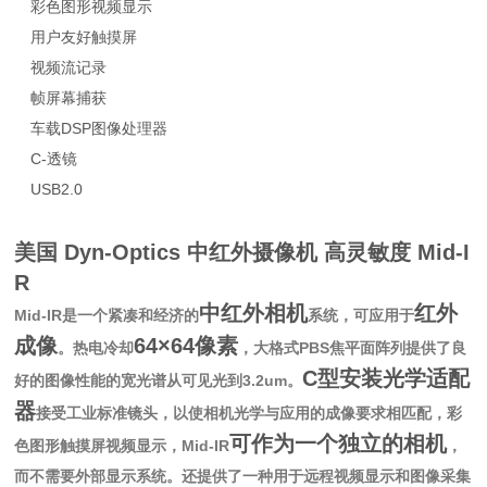
彩色图形视频显示
用户友好触摸屏
视频流记录
帧屏幕捕获
车载DSP图像处理器
C-透镜
USB2.0
美国 Dyn-Optics 中红外摄像机 高灵敏度
Mid-I
R
中红外相机
红外
Mid-IR是一个紧凑和经济的
系统，可应用于
成像
64×64像素
。热电冷却
，大格式PBS焦平面阵列提供了良
C型安装光学适配
好的图像性能的宽光谱从可见光到3.2um。
器
接受工业标准镜头，以使相机光学与应用的成像要求相匹配，彩
可作为一个独立的相机
色图形触摸屏视频显示，Mid-IR
，
而不需要外部显示系统。还提供了一种用于远程视频显示和图像采集