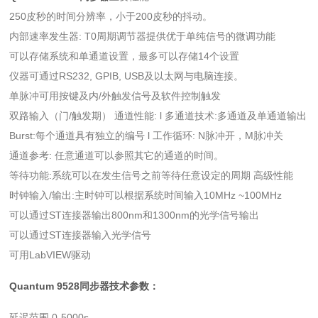
250皮秒的时间分辨率，小于200皮秒的抖动。
内部速率发生器: T0周期调节器提供优于单纯信号的微调功能
可以存储系统和单通道设置，最多可以存储14个设置
仪器可通过RS232, GPIB, USB及以太网与电脑连接。
单脉冲可用按键及内/外触发信号及软件控制触发
双路输入（门/触发期） 通道性能: l 多通道技术:多通道及单通道输出
Burst:每个通道具有独立的编号 l 工作循环: N脉冲开，M脉冲关
通道参考: 任意通道可以参照其它的通道的时间。
等待功能:系统可以在发生信号之前等待任意设定的周期 高级性能
时钟输入/输出:主时钟可以根据系统时间输入10MHz ~100MHz
可以通过ST连接器输出800nm和1300nm的光学信号输出
可以通过ST连接器输入光学信号
可用LabVIEW驱动
Quantum 9528同步器技术
参数：
延迟范围 0-5000s