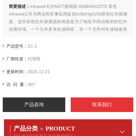
简要描述：
Infrared 红外MCT探测器 INSB/HGCDTE 双色
Infrared公司为商业和军事应用提供InSb/HgCdTe双色红外探测
器。这些双色红外探测器的构造是为了响应不同但相邻的红外
光谱区域。一个元件具有短波响应，另一个元件对长波辐射具
有响应。我们的结构使两个元素处于同一个焦点。
产品型号：
2C-2
厂商性质：
代理商
更新时间：
2025-12-21
访 问 量：
807
产品咨询
联系我们
产品分类
PRODUCT