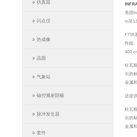
仿真器
INF
美国I
闪点仪
m至1
FTI
热成像
性能
400 
晶圆
杜瓦
出的
气象站
金属
磁控溅射阴极
还提
杜瓦
脉冲发生器
出的
金属
套件