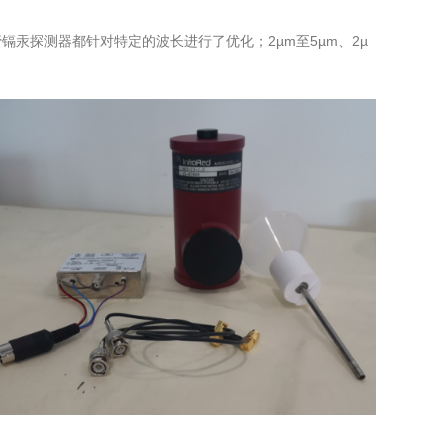
氮冷却碲镉汞探测器都针对特定的波长进行了优化；2µm至5µm、2µ