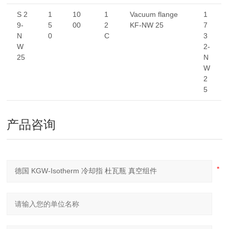
S 2
1
10
1
Vacuum flange
1
9-
5
00
2
KF-NW 25
7
N
0
C
3
W
2-
25
N
W
2
5
产品咨询