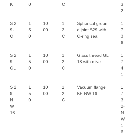
K
0
C
3
2
S 2
1
10
1
Spherical groun
1
9-
5
00
2
d joint S29 with
7
O
0
C
O-ring seal
3
6
S 2
1
10
1
Glass thread GL
1
9-
5
00
2
18 with olive
7
GL
0
C
4
1
S 2
1
10
1
Vacuum flange
1
9-
5
00
2
KF-NW 16
7
N
0
C
3
W
2-
16
N
W
1
6