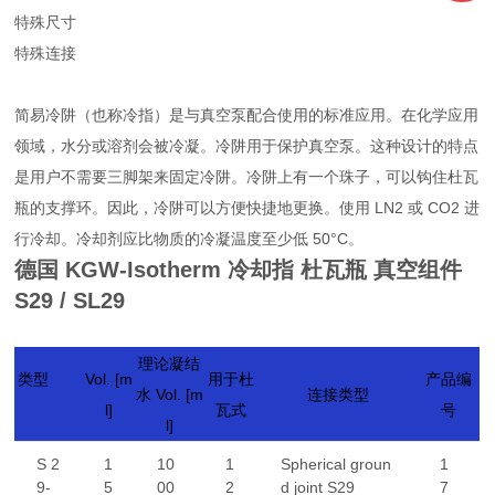
特殊尺寸
特殊连接
简易冷阱（也称冷指）是与真空泵配合使用的标准应用。在化学应用
领域，水分或溶剂会被冷凝。冷阱用于保护真空泵。这种设计的特点
是用户不需要三脚架来固定冷阱。冷阱上有一个珠子，可以钩住杜瓦
瓶的支撑环。因此，冷阱可以方便快捷地更换。使用 LN2 或 CO2 进
行冷却。冷却剂应比物质的冷凝温度至少低 50°C。
德国 KGW-Isotherm 冷却指 杜瓦瓶 真空组件
S29 / SL29
理论凝结
类型
Vol. [m
用于杜
产品编
水 Vol. [m
连接类型
l]
瓦式
号
l]
S 2
1
10
1
Spherical groun
1
9-
5
00
2
d joint S29
7