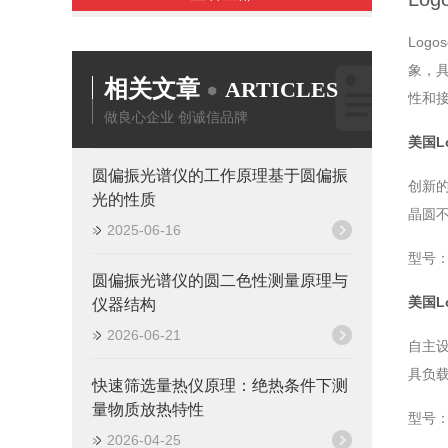
Log
象，具
相关文章
ARTICLES
性和
做良心企业 创诚信品牌
美国L
圆偏振光谱仪的工作原理基于圆偏振
创新的
光的性质
晶圆
2025-06-16
型号：LP
圆偏振光谱仪的圆二色性测量原理与
美国L
仪器结构
2026-06-21
自主
具负
快速筛选量热仪原理：绝热条件下测
量物质放热特性
型号：LP
2026-04-25