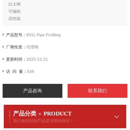
以太网
可编程
高性能
1.3 秒内 360° 扫描（扫描距离达 1 米）
低功耗
产品型号：
831L Pipe Profiling
可在 0.125 米至 6 米范围内工作（满量程）
厂商性质：
代理商
体积小巧
用户可选择通信格式
更新时间：
2025-12-21
内置俯仰/滚动传感器
访 问 量：
549
产品咨询
联系我们
产品分类
PRODUCT
我们相信好的产品是信誉的保证！