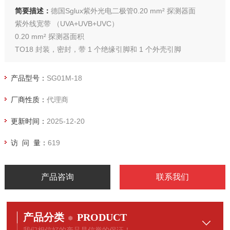
简要描述：
德国Sglux紫外光电二极管0.20 mm² 探测器面
紫外线宽带 （UVA+UVB+UVC）
0.20 mm² 探测器面积
TO18 封装，密封，带 1 个绝缘引脚和 1 个外壳引脚
在 280 nm（峰值灵敏度）下进行 10 mW/cm² 的照射可产生约
3200 nA 的电流
产品型号：
SG01M-18
具有高耐辐射性的 SiC UV 光电二极管芯片（通过 PTB 检测）
厂商性质：
代理商
更新时间：
2025-12-20
访 问 量：
619
产品咨询
联系我们
产品分类
PRODUCT