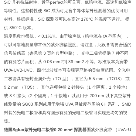
SiC 具有抗辐射性、近乎perfect的可见盲、低暗电流、高速和低噪声
等特性。这些特性使 SiC 成为可见盲半导体紫外检测器的优良可用
材料。根据标准，SiC 探测器可以在高达 170°C 的温度下运行。 提
供 350°C 版本。
温度系数也很低，< 0.1%/K。由于噪声低（暗电流在 fA 范围内），
可以可靠地测量非常低的紫外线辐照度。请注意，此设备需要合适的
信号传感器（参见第 3 页的典型电路）。光电二极管提供 7 种不同
的有源芯片面积，从 0.06 mm2到 36 mm2 不等。标准版本为宽带
UVA-UVB-UVC。四个滤波版本可实现更严格的灵敏度范围。全光电
二极管具有密封金属外壳（TO 型），直径为 5.5 mm （TO18） 或
9.2 mm （TO5）。其他选项包括 2 针接头（1 个隔离，1 个接地）
或 3 针接头（2 个隔离，1 个接地）以及用于 200 nm 以下真空紫外
线测量的 SG03 系列或用于增强 UVA 灵敏度范围的 6H 系列， SMD
封装的光电二极管和具有圆形有源的光电二极管可实现更均匀的视
场。
德国Sglux紫外光电二极管0.20 mm² 探测器面
紫外线宽带 （UVA+U