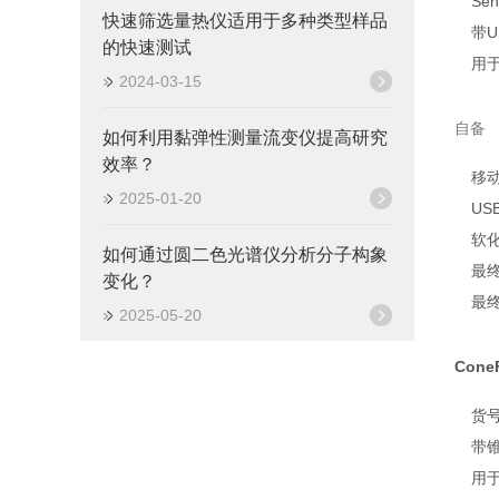
Se
快速筛选量热仪适用于多种类型样品
带U
的快速测试
用
2024-03-15
自备
如何利用黏弹性测量流变仪提高研究
效率？
移动
2025-01-20
U
软
如何通过圆二色光谱仪分析分子构象
最
变化？
最
2025-05-20
Cone
货号
带
用于