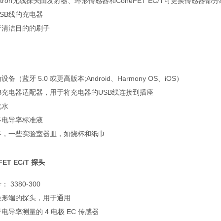
ntron无线探头由发射器、环形传感器和ConeFET EC/T可更换传感器部
SB线的充电器
于清洁目的的刷子
设备（蓝牙 5.0 或更高版本;Android、Harmony OS、iOS）
SB充电器适配器，用于将充电器的USB线连接到插座
化水
终电导率标准液
终，一些实验室器皿，如烧杯和纸巾
FET EC/T 探头
： 3380-300
锥形端的探头，用于通用
电导率测量的 4 电极 EC 传感器