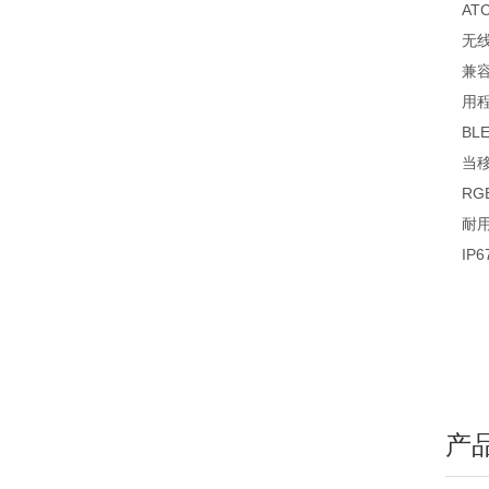
A
无线
兼容
用
B
当
RG
耐
IP
产