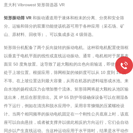
意大利 Vibrowest 矩形筛选器 VR
矩形振动筛 VR
和振动通道用于液体和粉末的分离、分类和安全筛
分。运输和筛分的双重功能使该机器可用于各种应用（采石场、矿
山、原材料、回收等）。可以集成多达 4 级筛选。
矩形筛分机配备了两个反向旋转的振动电机。这种双电机配置使筛框
以垂直于电机平面的线性或直线运动振动。通常，电机相对于屏幕表
面呈 50 度角放置。这导致了超大颗粒的出色向前输送，即使筛框架
处于上坡位置。根据应用，筛网框架的倾斜度可以从 10 度到 15 度
不等。在上坡位置达到最大容量，从而在机器的进料端形成水池。来
自水池的扬程或压力会增加整个流体。矩形筛网将超大颗粒从池区输
送出来，然后在那里排出。其 IP 55 防护等级确保设备可以在潮湿条
件下运行，例如在清洗和脱水应用中。采用非常慷慨的压紧螺栓设
计。当两个相同频率的振动电机固定在一个刚性公共底座上时，该底
座可以自由悬挂，或者被支撑并以彼此相反的方向运行，它们会自动
同步以产生直线运动。当这种运动应用于水平筛时，结果是水平动作