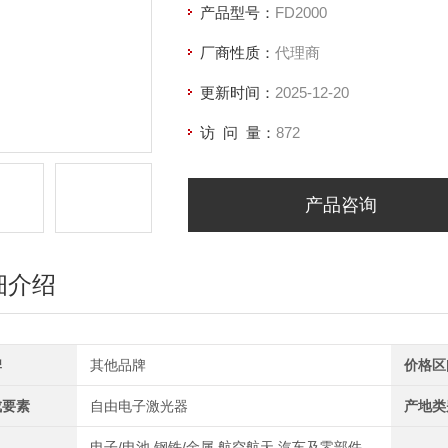
产品型号：
FD2000
厂商性质：
代理商
更新时间：
2025-12-20
访 问 量：
872
产品咨询
细介绍
牌
其他品牌
价格区
成要素
自由电子激光器
产地类
电子/电池,钢铁/金属,航空航天,汽车及零部件,