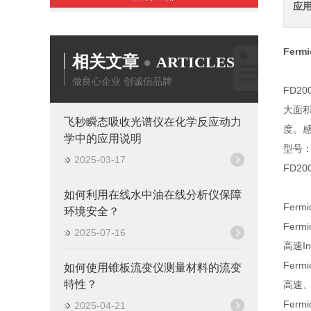
应
Ferm
相关文章
ARTICLES
做良心企业 创诚信品牌
FD20
大面
飞秒瞬态吸收光谱仪在化学反应动力
度。
学中的应用说明
型号
2025-03-17
FD2
如何利用在线水中油在线分析仪保障
Ferm
环境安全？
Fer
2025-07-16
高速I
Ferm
如何使用锥板流变仪测量材料的流变
特性？
高速、
Ferm
2025-04-21