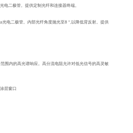
GaAs光电二极管。提供定制光纤和连接器终端。
nGaAs光电二极管。内部光纤角度抛光至8 °,以降低背反射。提供
纳米范围内的高光谱响应。高分流电阻允许对低光信号的高灵敏
R涂层窗口