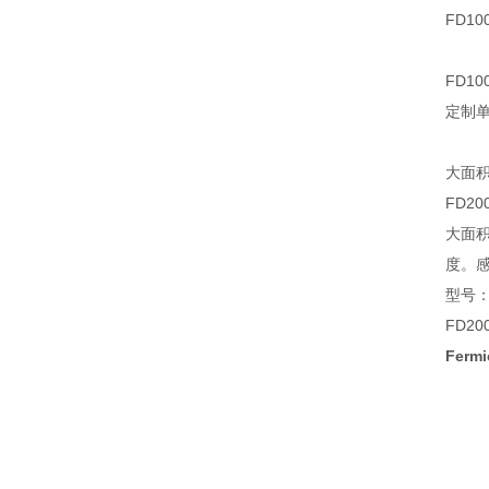
FD1
FD1
定制
大面积
FD20
大面
度。
型号
FD2
Ferm