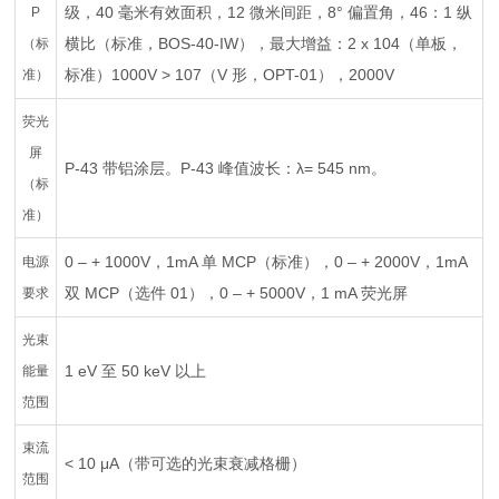
级，40 毫米有效面积，12 微米间距，8° 偏置角，46：1 纵
P
横比（标准，BOS-40-IW），最大增益：2 x 104（单板，
（标
标准）1000V > 107（V 形，OPT-01），2000V
准）
荧光
屏
P-43 带铝涂层。P-43 峰值波长：λ= 545 nm。
（标
准）
0 – + 1000V，1mA 单 MCP（标准），0 – + 2000V，1mA
电源
双 MCP（选件 01），0 – + 5000V，1 mA 荧光屏
要求
光束
1 eV 至 50 keV 以上
能量
范围
束流
< 10 μA（带可选的光束衰减格栅）
范围