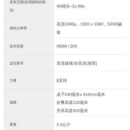
变焦范围(使用随附的镜
4D镜头–2x-98x
头)
高清1080p，1920 x 1080，50/60赫
相机分辨率
兹
HDMI / DVI
监控连接
高清就绪/全高清(推荐)
监控要求
8瓦特
力量
桌子240毫米x 410mm毫米
折叠高度110毫米
规模
升高高度420毫米
2.5公斤
重量