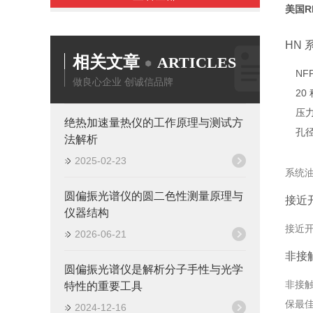
美国R
HN
相关文章
ARTICLES
NF
做良心企业 创诚信品牌
20
压力
绝热加速量热仪的工作原理与测试方
孔径从
法解析
2025-02-23
系统
圆偏振光谱仪的圆二色性测量原理与
接近
仪器结构
接近
2026-06-21
非接
圆偏振光谱仪是解析分子手性与光学
非接
特性的重要工具
保最
2024-12-16