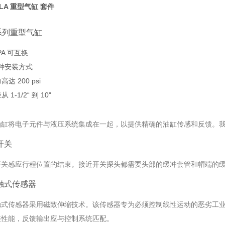
LA 重型气缸 套件
 系列重型气缸
PA 可互换
 种安装方式
高达 200 psi
 1-1/2“ 到 10"
油缸将电子元件与液压系统集成在一起，以提供精确的油缸传感和反馈。
开关
开关感应行程位置的结束。接近开关探头都需要头部的缓冲套管和帽端的
触式传感器
触式传感器采用磁致伸缩技术。该传感器专为必须控制线性运动的恶劣工
佳性能，反馈输出应与控制系统匹配。