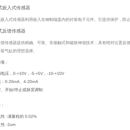
式嵌入式传感器
式嵌入式传感器利用嵌入在钢制端盖内的封装电子元件。它提供保护，防
式反馈传感器
反馈传感器提供精确、可靠、非接触式和磁致伸缩技术，具有绝对位置反馈
安装气缸的理想选择。
选项：
电压，0-+10V，-5-+5V，-10-+10V
：0-20mA、4-20mA
字、开始/停止或脉宽调制
性：
性 -满量程的 0.02%
性 -2um