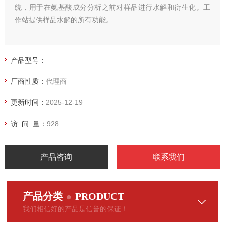
统，用于在氨基酸成分分析之前对样品进行水解和衍生化。工
作站提供样品水解的所有功能。
上海皕赫李玲V:bihec3018
电：I73I7355928
产品型号：
Eldex 1163反应瓶,水解瓶 计量泵
厂商性质：
代理商
更新时间：
2025-12-19
访 问 量：
928
产品咨询
联系我们
产品分类
PRODUCT
我们相信好的产品是信誉的保证！