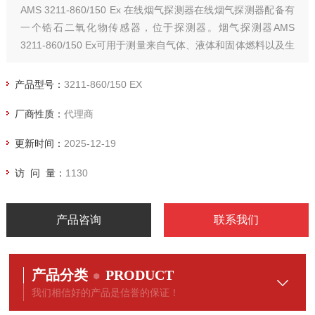
AMS 3211-860/150 Ex 在线烟气探测器在线烟气探测器配备有
一个锆石二氧化物传感器，位于探测器。烟气探测器AMS
3211-860/150 Ex可用于测量来自气体、液体和固体燃料以及生
物质的烟道气中的氧气。
产品型号：
3211-860/150 EX
厂商性质：
代理商
更新时间：
2025-12-19
访 问 量：
1130
产品咨询
联系我们
产品分类
PRODUCT
我们相信好的产品是信誉的保证！