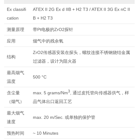
Ex classifi
ATEX II 2G Ex d IIB + H2 T3 / ATEX II 3G Ex nC II
cation
B + H2 T3
测量原理
带Pt电极的ZrO2探针
应用
烟气中的残余氧
ZrO2传感器安装在探头，螺纹连接不锈钢烧结金属
结构
过滤器，设计为阻火器
最高烟气
500 °C
温度
3
含尘量
max. 5 grams/Nm
, 通过皮托管向传感器供气，样
（烟气）
品气体出口返回工艺
最大烟气
max. 20 m/Sec. 或单独的保护管
速度
预热时间
~ 10 Minutes