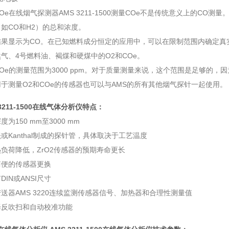
Oe在线烟气探测器AMS 3211-1500测量COe不是传统意义上的CO测量
如CO和H2）的总和浓度。
果显示为CO。在已知燃料成分恒定的应用中，可以在限制范围内确定真实的CO
气、4号燃料油、褐煤和硬煤中的O2和COe。
Oe的测量范围为3000 ppm。对于质量测量来说，这个范围是足够的
于测量O2和COe的传感器也可以与AMS的所有其他烟气探针一起使用。
 3211-1500在线气体分析仪特点：
度为150 mm至3000 mm
或Kanthal制成的探针管，具体取决于工艺温度
负荷降低，ZrO2传感器的预期寿命更长
简便的传感器更换
DIN或ANSI尺寸
送器AMS 3220连续监测传感器信号、加热器和合理性测量值
择反吹扫和自动校准功能