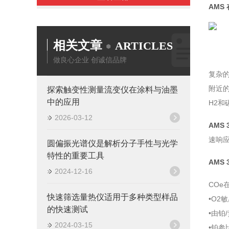
AMS
相关文章
ARTICLES
做良心企业 创诚信品牌
复杂
附近的
探索触变性测量流变仪在涂料与油墨
中的应用
H2
2026-03-12
AMS
速响应
圆偏振光谱仪是解析分子手性与光学
特性的重要工具
AMS
2024-12-16
COe
快速筛选量热仪适用于多种类型样品
•O2
的快速测试
•由铂
2024-03-15
•铂参