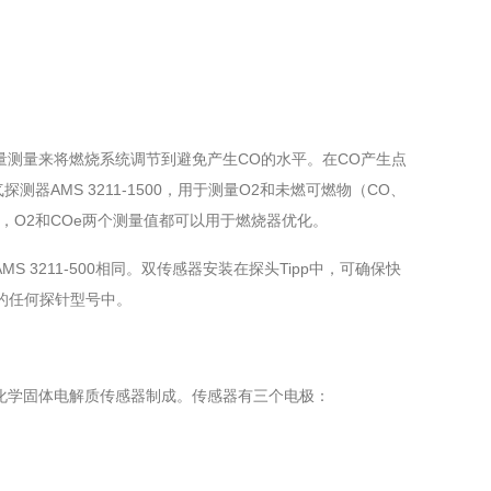
量测量来将燃烧系统调节到避免产生CO的水平。在CO产生点
AMS 3211-1500，用于测量O2和未燃可燃物（CO、
，O2和COe两个测量值都可以用于燃烧器优化。
 3211-500相同。双传感器安装在探头Tipp中，可确保快
S的任何探针型号中。
瓷的电化学固体电解质传感器制成。传感器有三个电极：