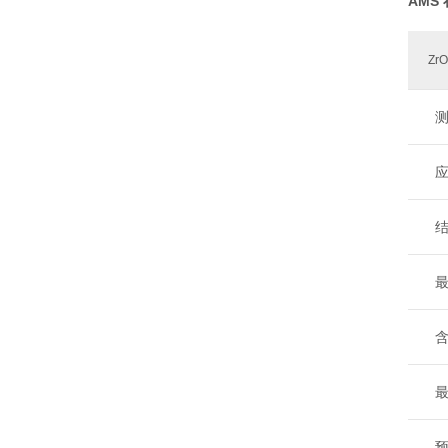
AMS
ZrO