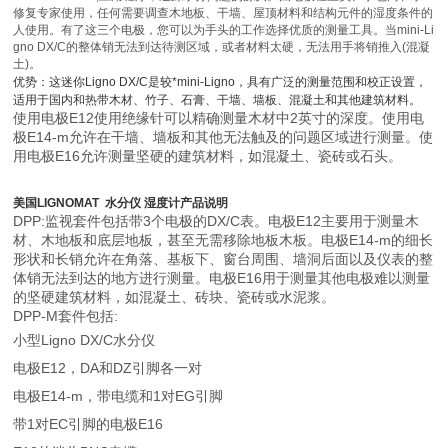
修复专家使用，任何需要调查木地板、干墙、屋顶材料和结构元件的湿度条件的
人使用。有了这三个电极，您可以为手头的工作选择优质的测量工具。当mini-Li
gno DX/C的整体销无法到达待测区域，或者材料太硬，无法用手将销推入(混凝
土)。
优势：这迷你Ligno DX/C是较*mini-Ligno，具有广泛的测量范围和校正设置，
适用于国内和热带木材、竹子、石膏、干墙、墙板、混凝土和其他建筑材料。
使用电极E12使用绝缘针可以精确测量木材中2英寸的深度。使用电
极E14-m允许在干墙、墙板和其他无法触及的问题区域进行测量。使
用电极E16允许测量坚硬的建筑材料，如混凝土、瓷砖或石头。
美国LIGNOMAT 水分仪 湿度计产品说明
DPP:监视套件包括带3个电极的DX/C表。电极E12主要用于测量木
材、木地板和底层地板，甚至无需移除地板木板。电极E14-m的细长
形状和长销允许在角落、基板下、窗台周围、墙洞后面以及仪表的整
体销无法到达的地方进行测量。电极E16用于测量其他电极难以测量
的坚硬建筑材料，如混凝土、砖块、瓷砖或水泥浆。
DPP-M套件包括:
小型Ligno DX/C水分仪
电极E12，DA和DZ引脚各一对
电极E14-m，带电缆和1对EG引脚
带1对EC引脚的电极E16