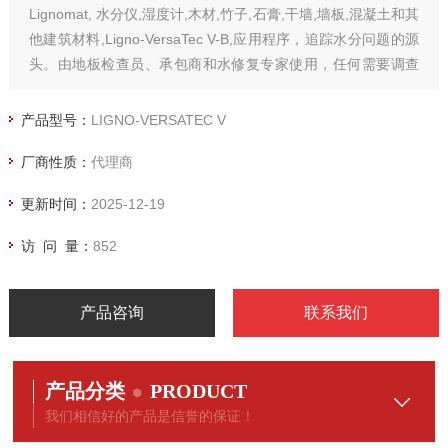
Lignomat, 水分仪,湿度计,木材,竹子,石膏,干墙,墙板,混凝土和其
他建筑材料,Ligno-VersaTec V-B,应用程序，追踪水分问题的源
头。由地板检查员、承包商和水修复专家使用，任何需要调查
木地板、干墙、屋顶材料和结构元件的湿度条件的人使用。
产品型号：
LIGNO-VERSATEC V
厂商性质：
代理商
更新时间：
2025-12-19
访 问 量：
852
产品咨询
联系我们
产品分类
PRODUCT
我们相信好的产品是信誉的保证！