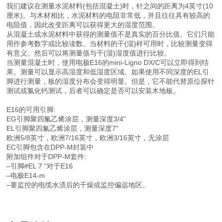
我们建议在测量水泥材料(包括混凝土)时，针之间的距离为4英寸(10
厘米)。与木材相比，水泥材料的电阻非常低，并且往往具有较高的
电阻值，因此改变距离可以获得更大的湿度范围。
从混凝土或水泥材料中获得的测量值不是真实的百分比值。它们只能
用作参考数字或比较读数。当材料的干(湿)样可用时，比较测量变得
有意义。然后可以将测量值与干(湿)湿度值进行比较。
当测量混凝土时，使用电极E16的mini-Ligno DX/C可以立即得到结
果。测量可以显示高湿度和低湿度区域。如果使用不同深度的EL引
脚进行测量，板的湿度分布会变得明显。但是，它不能代替原位探针
测试或氯化钙测试，后者可以确定是否可以安装木地板。
E16的可用引脚:
EG引脚聚四氟乙烯涂层，测量深度3/4"
EL引脚聚四氟乙烯涂层，测量深度7"
欧洲5/8英寸，欧洲7/16英寸，欧洲3/16英寸，无涂层
EC引脚包含在DPP-M封装中
附加组件对于DPP-M套件:
–引脚#EL 7 “对于E16
–电极E14-m
–要监控的电缆水渍后的干燥或监控偏远地区。