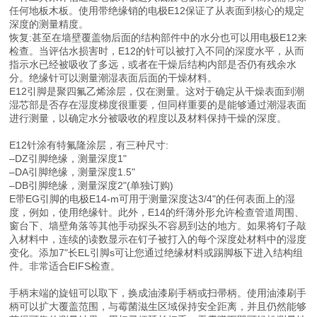
任何地板木板。使用带绝缘销的电极E12保证了从表面到核心的规定
深度的测量精度。
恢复:甚至在墙壁覆盖物后面的结构部件中的水分也可以用电极E12来
检查。当评估水损害时，E12的针可以被打入不同的深度水平，从而
指示水已经被吸收了多远，或者在干燥后结构内部是否仍有残余水
分。绝缘针可以测量潮湿表面后面的干燥材料。
E12引脚是聚四氟乙烯涂层，仅在测量。这对于确定从干燥表面到潮
湿芯部是否存在湿度梯度很重要，但同样重要的是能够通过潮湿表面
进行测量，以确定水分被吸收的程度以及材料保持干燥的深度。
E12针涂有特氟隆涂层，有三种尺寸:
–DZ引脚绝缘，测量深度1"
–DA引脚绝缘，测量深度1.5"
–DB引脚绝缘，测量深度2"(单独订购)
E带EG引脚的电极E14-m可用于测量深度达3/4"的任何表面上的湿
度，例如，使用绝缘针。此外，E14的纤薄外形允许检查管道周围、
窗台下、墙壁角落等其他手动探头不容易到达的地方。如果将钉子敲
入材料中，连续的读数显示在钉子被打入的每个深度处材料中的湿度
变化。添加7"长EL引脚s可让您通过绝缘材料或踢脚板下进入结构组
件。非常适合EIFS检查。
手柄末端的旋钮可以取下，换成油漆刷手柄或扫帚柄。使用油漆刷手
柄可以扩大覆盖范围，与霉菌滋生区域保持安全距离，并且仍然能够