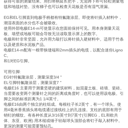
获得可靠的测量结果。用扫帚柄延长把手，无需蹲下即可轻松测量地
毯和地毯衬垫。没有梯子也可以检查天花板是否有湿气泄漏。
EG和EL引脚直到电极手柄都有特氟隆涂层。即使将针插入材料中，
潮湿表面的水分也不会被吸收。
使用外部电极E14-m可使显示在您面前保持可见。用本身测量天花
板、墙壁或地板可能会导致无法读取显示屏上的数字。
电极和针非常坚固，允许用力敲打以将针插入硬材料中。适用于竹条
以及硬质和水泥板产品。
电极E14-m配有一根带狭缝端和2mm插头的电缆，以配合迷你Ligno
C。
和1对EG引脚。
可用引脚:
EG针特氟隆涂层，测量深度3/4 "
EL引脚特氟隆涂层，测量深度7 "
电极E16 主要用于测量坚硬的建筑材料，如混凝土板、砖墙、瓷砖。
当需要改变两个测量针之间的距离或角度时，也可以使用该电极。引
脚之间的标准距离为1 1/4英寸。
电极E16由两个独立的柱组成。每根柱子长2英寸，有一个球头。使
用4毫米香蕉插头将电缆通过接线柱上的孔连接。支柱的底部有用于
销钉的螺纹。有各种长度从3/16英寸到7英寸(引脚EG，EL和欧共
体、东亚、欧洲).用木槌或锤子轻敲球头顶部会将钉子敲入材料中。
更深的测量可能需要预钻孔。