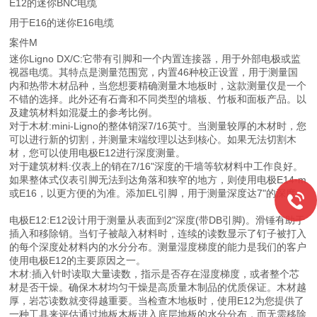
E12的迷你BNC电缆
用于E16的迷你E16电缆
案件M
迷你Ligno DX/C:它带有引脚和一个内置连接器，用于外部电极或监
视器电缆。其特点是测量范围宽，内置46种校正设置，用于测量国
内和热带木材品种，当您想要精确测量木地板时，这款测量仪是一个
不错的选择。此外还有石膏和不同类型的墙板、竹板和面板产品。以
及建筑材料如混凝土的参考比例。
对于木材:mini-Ligno的整体销深7/16英寸。当测量较厚的木材时，您
可以进行新的切割，并测量末端纹理以达到核心。如果无法切割木
材，您可以使用电极E12进行深度测量。
对于建筑材料:仪表上的销在7/16"深度的干墙等软材料中工作良好。
如果整体式仪表引脚无法到达角落和狭窄的地方，则使用电极E14-m
或E16，以更方便的为准。添加EL引脚，用于测量深度达7"的深度。
电极E12:E12设计用于测量从表面到2"深度(带DB引脚)。滑锤有助于
插入和移除销。当钉子被敲入材料时，连续的读数显示了钉子被打入
的每个深度处材料内的水分分布。测量湿度梯度的能力是我们的客户
使用电极E12的主要原因之一。
木材:插入针时读取大量读数，指示是否存在湿度梯度，或者整个芯
材是否干燥。确保木材均匀干燥是高质量木制品的优质保证。木材越
厚，岩芯读数就变得越重要。当检查木地板时，使用E12为您提供了
一种工具来评估通过地板木板进入底层地板的水分分布，而无需移除