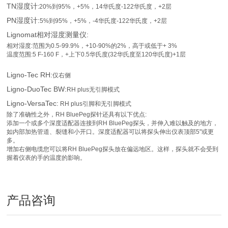
TN湿度计
:20%到95%，+5%，14华氏度-122华氏度，+2层
PN湿度计:
5%到95%，+5%，-4华氏度-122华氏度，+2层
Lignomat相对湿度测量仪:
相对湿度:范围为0.5-99.9%，+10-90%的2%，高于或低于+ 3%
温度范围:5 F-160 F，+上下0.5华氏度(32华氏度至120华氏度)+1层
Ligno-Tec RH:
仅右侧
Ligno-DuoTec BW:
RH plus无引脚模式
Ligno-VersaTec:
RH plus引脚和无引脚模式
除了准确性之外，RH BluePeg探针还具有以下优点:
添加一个或多个深度适配器连接到RH BluePeg探头，并伸入难以触及的地方，
如内部加热管道、裂缝和小开口。深度适配器可以将探头伸出仪表顶部5"或更
多。
增加右侧电缆您可以将RH BluePeg探头放在偏远地区。这样，探头就不会受到
握着仪表的手的温度的影响。
产品咨询