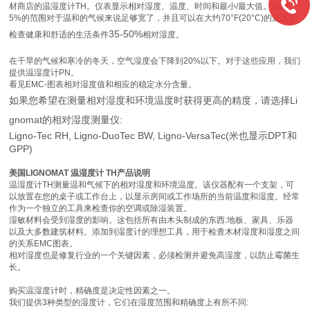
材商店的温湿度计TH。仪表显示相对湿度、温度、时间和最小/最大值。20-9
5%的范围对于温和的气候来说足够宽了，并且可以在大约70°F(20°C)的温度下
35-50%
检查健康和舒适的生活条件
相对湿度。
在干旱的气候和寒冷的冬天，空气湿度会下降到20%以下。对于这些应用，我们
提供温湿度计PN。
看见EMC-图表相对湿度值和相应的稳定水分含量。
如果您希望在测量相对湿度和环境温度时获得更高的精度，请选择Li
gnomat的相对湿度测量仪:
Ligno-Tec RH, Ligno-DuoTec BW, Ligno-VersaTec(米也显示DPT和
GPP)
美国LIGNOMAT 温湿度计 TH产品说明
温湿度计TH测量温和气候下的相对湿度和环境温度。该仪器配有一个支架，可
以放置在您的桌子或工作台上，以显示房间或工作场所的当前温度和湿度。经常
作为一个独立的工具来检查你的空调或除湿装置。
湿敏材料会受到湿度的影响。这包括所有由木头制成的东西:地板、家具、乐器
以及大多数建筑材料。添加到湿度计的理想工具，用于检查木材湿度和湿度之间
的关系EMC图表。
相对湿度也是修复行业的一个关键因素，必须检测并避免高湿度，以防止霉菌生
长。
购买温湿度计时，精确度是决定性因素之一。
我们提供3种类型的湿度计，它们在湿度范围和精确度上有所不同: