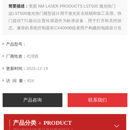
简要描述：
美国 NM LASER PRODUCTS LST500 激光快门
这LST500激光快门模型设计用于激光安全联锁和加工应用。快
门提供TTL输出位置传感器作为标准设备，用于打开和关闭状
态。兼容的系统控制器有CX4000B或者用户构建的电路设计在
24 VDC @ 2 A左右。
产品型号：
使用后缀代码系统可获得选项。许多选项在制造后无法安装，
厂商性质：
代理商
因此请谨慎选择。选择–IR后缀用于IR，从大约700 nm开始。
更新时间：
2025-12-19
访 问 量：
924
产品咨询
联系我们
产品分类
PRODUCT