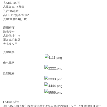
光功率:100瓦
高重复率:15赫兹
孔径:15毫米
高LIDT: 2焦耳/厘米2
光学:金属和电介质
应用程序
激光安全
高能脉冲门控
重复率分频器
大光束应用
光学规格：
电气规格：
性能规格：
LST500描述
这LST500激光快门模型设计用于激光安全联锁和加工应用。快门提供TTL输出