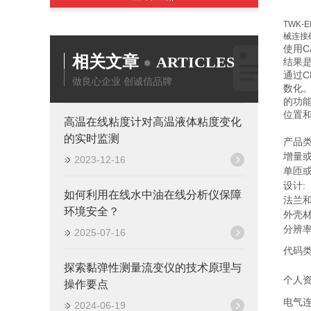
TWK-E
械连接
使用C
相关文章
ARTICLES
结果
通过C
做良心企业 创诚信品牌
数化
的功
位置和
高温在线粘度计对高温液体粘度变化
的实时监测
产品类
增量或
2023-12-16
单匝或
设计:
如何利用在线水中油在线分析仪保障
法兰和
环境安全？
外壳材
分辨率
2025-07-16
代码类
探索黏弹性测量流变仪的技术原理与
个人资
操作要点
电气连
2024-06-19