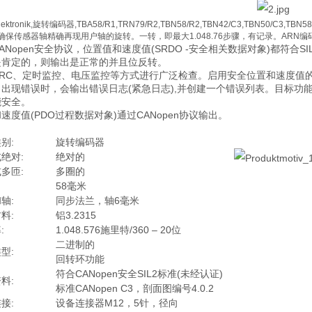
lektronik,旋转编码器,TBA58/R1,TRN79/R2,TBN58/R2,TBN42/C3,TBN50/C3
确保传感器轴精确再现用户轴的旋转。一转，即最大1.048.76步骤，有记录。ARN
ANopen安全协议，位置值和速度值(SRDO -安全相关数据对象)都符
是肯定的，则输出是正常的并且位反转。
RC、定时监控、电压监控等方式进行广泛检查。启用安全位置和速度值的输出
。出现错误时，会输出错误日志(紧急日志),并创建一个错误列表。目标功
能安全。
速度值(PDO过程数据对象)通过CANopen协议输出。
别:
旋转编码器
绝对:
绝对的
多匝:
多圈的
58毫米
轴:
同步法兰，轴6毫米
料:
铝3.2315
:
1.048.576施里特/360 – 20位
二进制的
型:
回转环功能
符合CANopen安全SIL2标准(未经认证)
料:
标准CANopen C3，剖面图编号4.0.2
接:
设备连接器M12，5针，径向