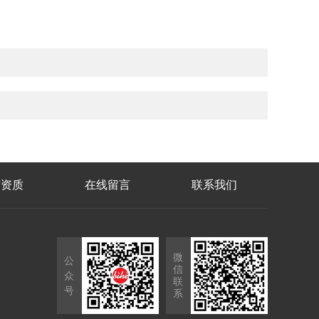
誉资质
在线留言
联系我们
微
公
信
众
联
号
系