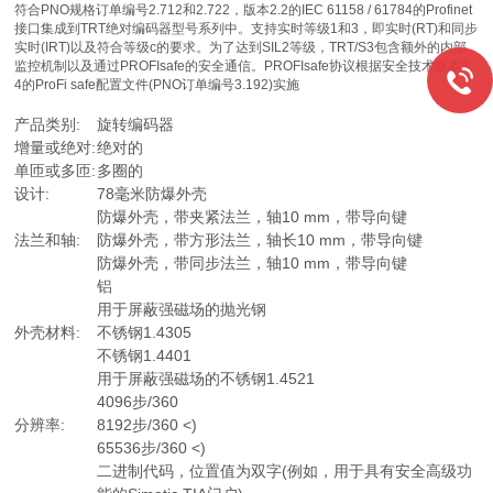
符合PNO规格订单编号2.712和2.722，版本2.2的IEC 61158 / 61784的Profinet
接口集成到TRT绝对编码器型号系列中。支持实时等级1和3，即实时(RT)和同步
实时(IRT)以及符合等级c的要求。为了达到SIL2等级，TRT/S3包含额外的内部
监控机制以及通过PROFIsafe的安全通信。PROFIsafe协议根据安全技术版本2.
4的ProFi safe配置文件(PNO订单编号3.192)实施
产品类别:
旋转编码器
增量或绝对:
绝对的
单匝或多匝:
多圈的
设计:
78毫米防爆外壳
防爆外壳，带夹紧法兰，轴10 mm，带导向键
法兰和轴:
防爆外壳，带方形法兰，轴长10 mm，带导向键
防爆外壳，带同步法兰，轴10 mm，带导向键
铝
用于屏蔽强磁场的抛光钢
外壳材料:
不锈钢1.4305
不锈钢1.4401
用于屏蔽强磁场的不锈钢1.4521
4096步/360
分辨率:
8192步/360 <)
65536步/360 <)
二进制代码，位置值为双字(例如，用于具有安全高级功