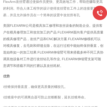
FlexArm攻丝臂通过使操作员更快、更高效地工作，帮助您赚取更高
的利润。符合人体工程学的设计使得攻丝臂在工件上的连接更加容
易，并且允许操作员在一个简单的设置中攻丝所有孔
美国FLEXARM公司是模具加工修理和攻丝设备的制造企业。提供客
户在模具修理加工和攻丝加工的产品.FLEXARM面向客户提供高质量
的模具修理产品，攻丝产品和CNC解决方案.FLEXARM修模机可以
对模具修复，去毛刺和焊缝去除，在运行过程中能始终保持垂直，创
造始终如一的加工结果.FLEXARM伸缩臂可用来搭载多种不同工具协
调其他设备对工件进行攻丝钻孔等作业, FLEXARM伸缩臂支架可随
意调节和搭载不同的打磨以及攻丝耗材。
优势
ï丝锥保持垂直度，确保更高质量的螺纹孔。
ï丝锥座中的可调离合器可防止丝锥断裂，延长丝锥寿命。