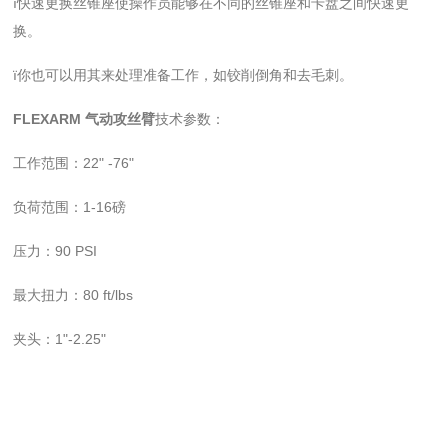
ï快速更换丝锥座使操作员能够在不同的丝锥座和卡盘之间快速更
换。
ï你也可以用其来处理准备工作，如铰削倒角和去毛刺。
FLEXARM 气动攻丝臂
技术参数：
工作范围：22" -76"
负荷范围：1-16磅
压力：90 PSI
最大扭力：80 ft/lbs
夹头：1"-2.25"